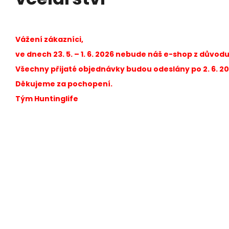
,
l
o
Vážení zákazníci,
ve dnech 23. 5. – 1. 6. 2026 nebude náš e-shop z důvo
v
Všechny přijaté objednávky budou odeslány po 2. 6. 20
e
Děkujeme za pochopení.
c
Tým Huntinglife
t
v
í
a
v
č