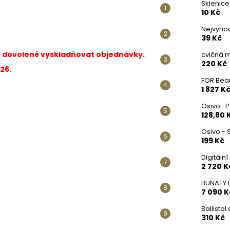
Sklenice
10 Kč
Nejvýhod
39 Kč
du dovolené vyskladňovat objednávky.
cvičná m
220 Kč
26.
FOR Bea
1 827 K
Osivo -
128,80 
Osivo - 
199 Kč
Digitáln
2 720 K
BUNATY F
7 090 K
Ballisto
310 Kč