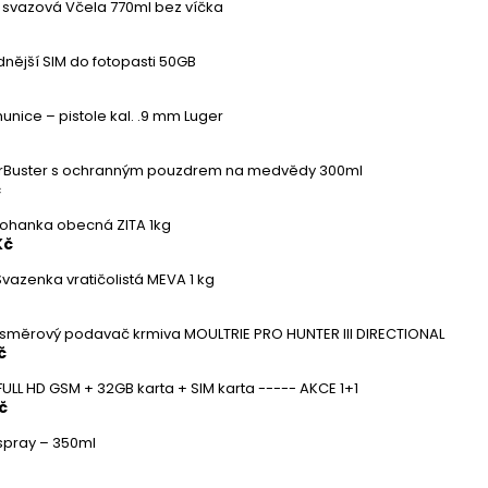
 svazová Včela 770ml bez víčka
nější SIM do fotopasti 50GB
unice – pistole kal. .9 mm Luger
rBuster s ochranným pouzdrem na medvědy 300ml
č
Pohanka obecná ZITA 1kg
Kč
Svazenka vratičolistá MEVA 1 kg
í směrový podavač krmiva MOULTRIE PRO HUNTER III DIRECTIONAL
č
ULL HD GSM + 32GB karta + SIM karta ----- AKCE 1+1
č
l spray – 350ml