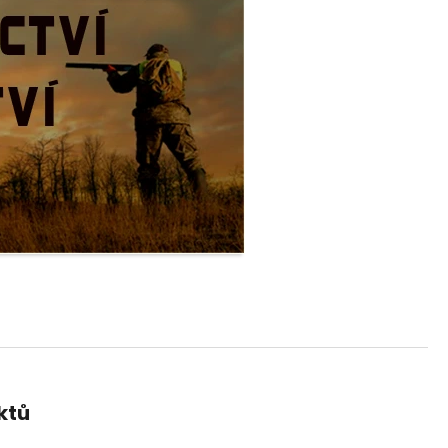
 PISTOLE KAL. .9 MM
ktů