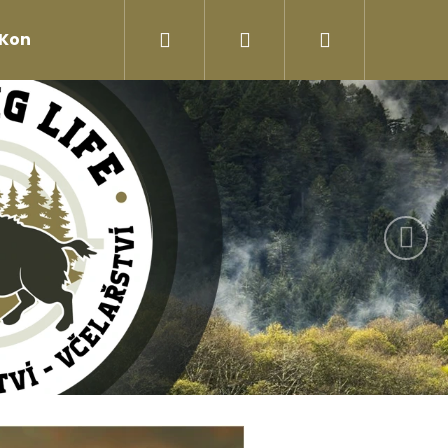
Hledat
Přihlášení
Nákupní
Kontakty
Následují
košík
Následující