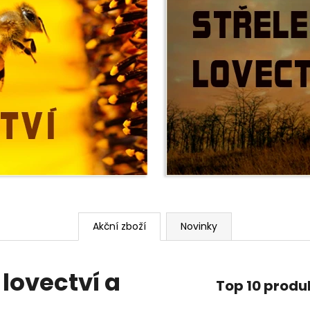
NEJVÝHODNĚJŠÍ SIM DO FOTOPASTI
CVIČNÁ MUNICE –
50GB
LUGER
39 Kč
220 Kč
Akční zboží
Novinky
 lovectví a
Top 10 produ