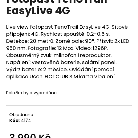
je
a
EasyLive 4G
0,0
z
j
5
í
hvězdiček.
Live view fotopast TenoTrail EasyLive 4G. Síťové
t
připojení: 4G. Rychlost spouště: 0,2-0,6 s.
?
Detekce: 20 metrů. Zorné pole: 90°. Přísvit: 2x LED
950 nm. Fotografie: 12 Mpx. Video: 1296P.
Obousměrný zvuk: mikrofon i reproduktor.
Napájení: vestavěná baterie, solární panel.
Výdrž baterie: 2 měsíce. Ovládání pomocí
HLEDAT
aplikace Ucon. EIOTCLUB SIM karta v balení
Položka byla vyprodána…
D
o
p
Objednáno
o
Kód:
4174
r
u
3 990 Kč