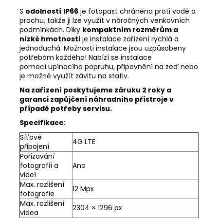
S
odolností
IP66
je fotopast chráněna proti vodě a
prachu, takže ji lze využít v náročných venkovních
podmínkách.
Díky
kompaktním rozměrům a
nízké hmotnosti
je instalace zařízení rychlá a
jednoduchá. Možnosti instalace jsou uzpůsobeny
potřebám každého! Nabízí se instalace
pomocí
upínacího popruhu, připevnění na zeď nebo
je možné využít závitu na stativ.
Na zařízení poskytujeme záruku 2 roky a
garanci zapůjčení náhradního přístroje v
případě potřeby servisu.
Specifikace:
Síťové
4G LTE
připojení
Pořizování
fotografií a
Ano
videí
Max. rozlišení
12 Mpx
fotografie
Max. rozlišení
2304 × 1296 px
videa