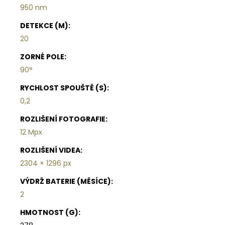
950 nm
DETEKCE (M)
:
20
ZORNÉ POLE
:
90°
RYCHLOST SPOUŠTĚ (S)
:
0,2
ROZLIŠENÍ FOTOGRAFIE
:
12 Mpx
ROZLIŠENÍ VIDEA
:
2304 × 1296 px
VÝDRŽ BATERIE (MĚSÍCE)
:
2
HMOTNOST (G)
: