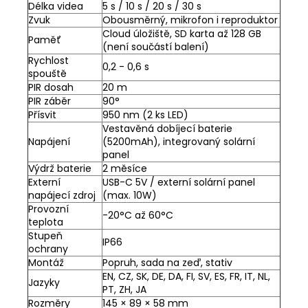
Délka videa
5 s / 10 s / 20 s / 30 s
Zvuk
Obousměrný, mikrofon i reproduktor
Cloud úložiště, SD karta až 128 GB
Paměť
(není součástí balení)
Rychlost
0,2 - 0,6 s
spouště
PIR dosah
20 m
PIR záběr
90°
Přísvit
950 nm (2 ks LED)
Vestavěná dobíjecí baterie
Napájení
(5200mAh), integrovaný solární
panel
Výdrž baterie
2 měsíce
Externí
USB-C 5V / externí solární panel
napájecí zdroj
(max. 10W)
Provozní
-20°C až 60°C
teplota
Stupeň
IP66
ochrany
Montáž
Popruh, sada na zeď, stativ
EN, CZ, SK, DE, DA, FI, SV, ES, FR, IT, NL,
Jazyky
PT, ZH, JA
Rozměry
145 × 89 × 58 mm