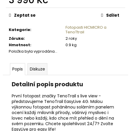
č
u
Měrná
cena:
j
Zeptat se
Sdílet
e
m
Fotopasti HICMICRO a
Kategorie
:
e
TenoTtrail
Záruka
:
2 roky
Hmotnost
:
0.9 kg
NEJVÝHODNĚJŠÍ
Položka byla vyprodána…
SIM
DO
FOTOPASTI
Popis
Diskuze
50GB
39
Kč
Detailní popis produktu
První fotopast značky TenoTrail s live view -
představujeme TenoTrail EasyLive 4G. Malou
výkonnou fotopast poháněnou solárním panelem
ocení každý milovník přírody, vášnivý myslivec i
lovec nebo každý, kdo chce mít přehled o dění na
svém pozemku. Chcete spolehlivost 24/7? Zvolte
EasyLive pro easy life!