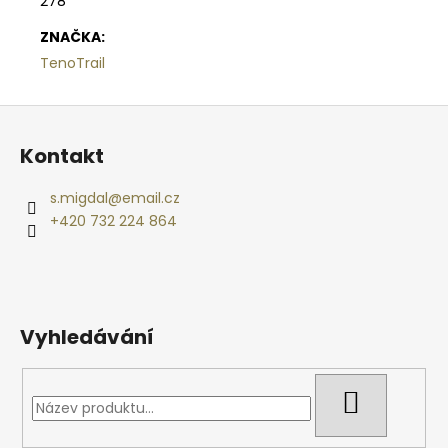
278
ZNAČKA
:
TenoTrail
Z
á
Kontakt
p
a
s.migdal
@
email.cz
t
+420 732 224 864
í
Vyhledávání
HLEDAT