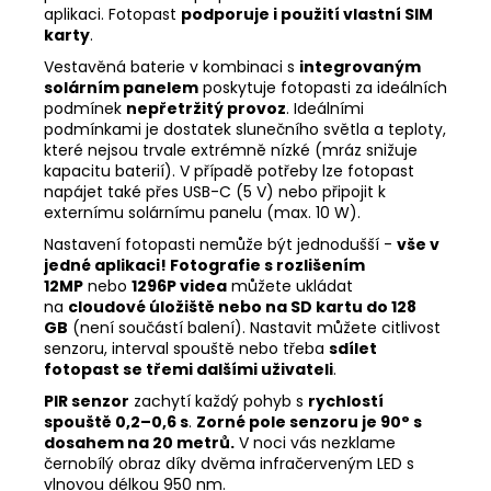
aplikaci. Fotopast
podporuje i použití vlastní SIM
karty
.
Vestavěná baterie v kombinaci s
integrovaným
solárním panelem
poskytuje fotopasti za ideálních
podmínek
nepřetržitý provoz
. Ideálními
podmínkami je dostatek slunečního světla a teploty,
které nejsou trvale extrémně nízké (mráz snižuje
kapacitu baterií). V případě potřeby lze fotopast
napájet také přes USB-C (5 V) nebo připojit k
externímu solárnímu panelu (max. 10 W).
Nastavení fotopasti nemůže být jednodušší -
vše v
jedné aplikaci! Fotografie s rozlišením
12MP
nebo
1296P videa
můžete ukládat
na
cloudové úložiště nebo na SD kartu do 128
GB
(není součástí balení). Nastavit můžete citlivost
senzoru, interval spouště nebo třeba
sdílet
fotopast se třemi dalšími uživateli
.
PIR senzor
zachytí každý pohyb s
rychlostí
spouště 0,2–0,6 s
.
Zorné pole senzoru je 90° s
dosahem na 20 metrů.
V noci vás nezklame
černobílý obraz díky dvěma infračerveným LED s
vlnovou délkou 950 nm.