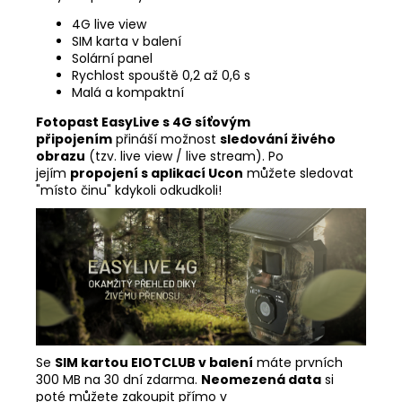
4G live view
SIM karta v balení
Solární panel
Rychlost spouště 0,2 až 0,6 s
Malá a kompaktní
Fotopast EasyLive s 4G síťovým
připojením
přináší možnost
sledování živého
obrazu
(tzv. live view / live stream). Po
jejím
propojení s aplikací Ucon
můžete sledovat
"místo činu" kdykoli odkudkoli!
Se
SIM kartou EIOTCLUB v balení
máte prvních
300 MB na 30 dní zdarma.
Neomezená data
si
poté můžete zakoupit přímo v