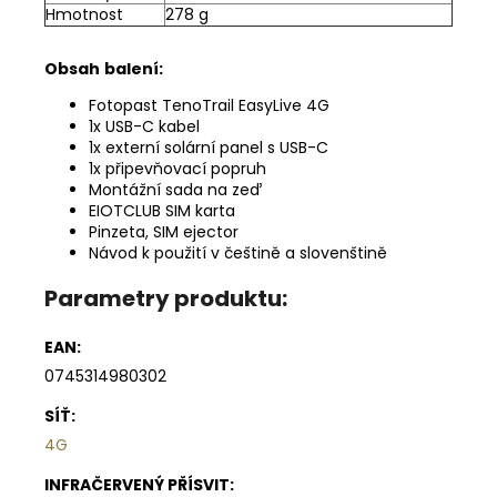
Hmotnost
278 g
Obsah
balení:
Fotopast TenoTrail EasyLive 4G
1x USB-C kabel
1x externí solární panel s USB-C
1x připevňovací popruh
Montážní sada na zeď
EIOTCLUB SIM karta
Pinzeta, SIM ejector
Návod k použití v češtině a slovenštině
Parametry produktu:
EAN
:
0745314980302
SÍŤ
:
4G
INFRAČERVENÝ PŘÍSVIT
: