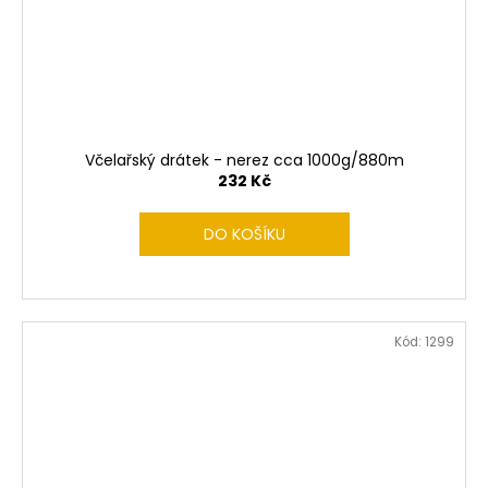
Včelařský drátek - nerez cca 1000g/880m
232 Kč
DO KOŠÍKU
Kód:
1299