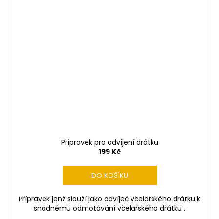
Přípravek pro odvíjení drátku
199 Kč
DO KOŠÍKU
Přípravek jenž slouží jako odvíječ včelařského drátku k
snadnému odmotávání včelařského drátku .