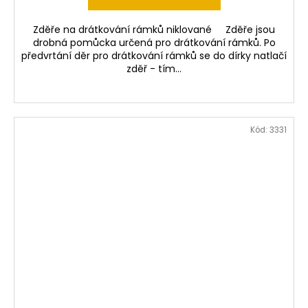
Zděře na drátkování rámků niklované Zděře jsou
drobná pomůcka určená pro drátkování rámků. Po
předvrtání děr pro drátkování rámků se do dírky natlačí
zděř - tím...
Kód:
3331