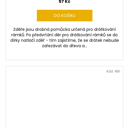
57 Kč
DO KOŠÍKU
Zděře jsou drobná pomůcka určená pro drátkování
rámků. Po předvrtání děr pro drátkování rámků se do
dírky natlačí zděř - tím zajistíme, že se drátek nebude
zařezávat do dřeva a...
Kód:
491