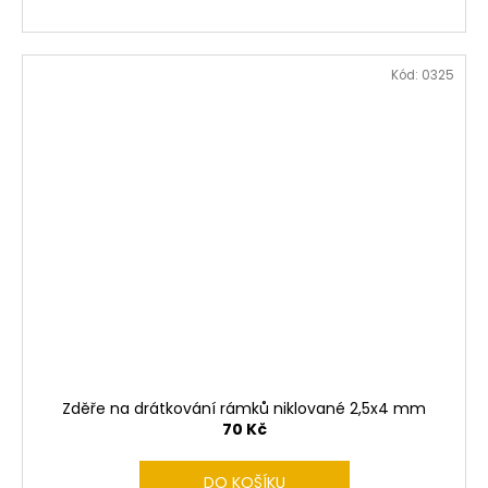
Kód:
0325
Zděře na drátkování rámků niklované 2,5x4 mm
70 Kč
DO KOŠÍKU