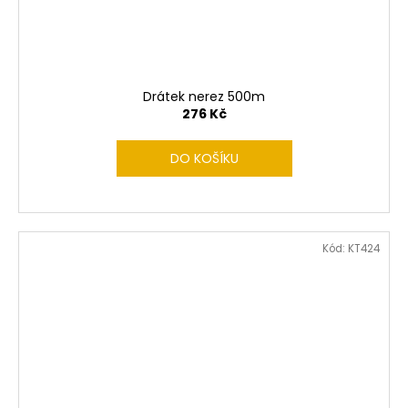
Drátek nerez 500m
276 Kč
DO KOŠÍKU
Kód:
KT424