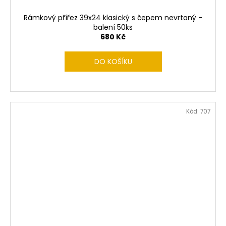
Rámkový přířez 39x24 klasický s čepem nevrtaný -
balení 50ks
680 Kč
DO KOŠÍKU
Kód:
707