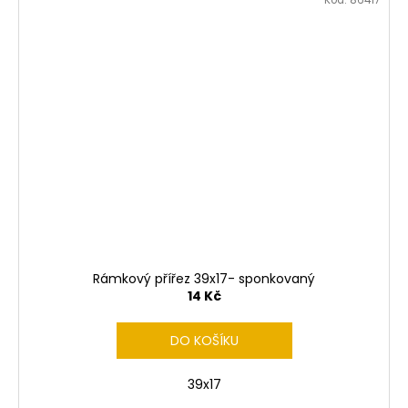
Kód:
86417
Rámkový přířez 39x17- sponkovaný
14 Kč
DO KOŠÍKU
39x17