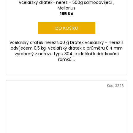
Včelařský drátek- nerez - 500g samoodvíjecí ,
Mellarius
165 Kč
DO KOŠÍKU
Včelařský drátek nerez 500 g Drátek včelařský - nerez s
odvíječem 0,5 kg. Včelařský drátek o průměru 0,4 mm
vyrobený z nerezu typu 304 je ideální k drátkování
rámků....
Kód:
3328