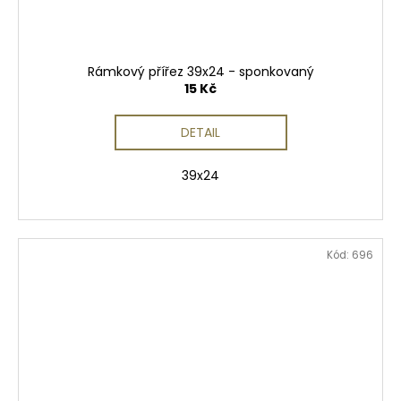
Rámkový přířez 39x24 - sponkovaný
15 Kč
DETAIL
39x24
Kód:
696