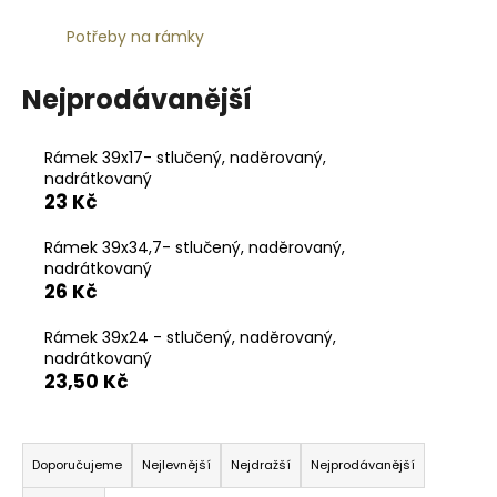
a
Potřeby na rámky
j
í
Nejprodávanější
t
?
Rámek 39x17- stlučený, naděrovaný,
nadrátkovaný
23 Kč
Rámek 39x34,7- stlučený, naděrovaný,
HLEDAT
nadrátkovaný
26 Kč
Rámek 39x24 - stlučený, naděrovaný,
D
nadrátkovaný
o
23,50 Kč
p
o
Ř
r
a
Doporučujeme
Nejlevnější
Nejdražší
Nejprodávanější
u