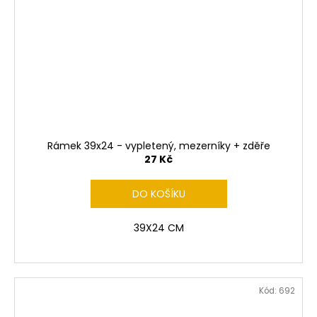
Rámek 39x24 - vypletený, mezerníky + zděře
27 Kč
DO KOŠÍKU
39X24 CM
Kód:
692