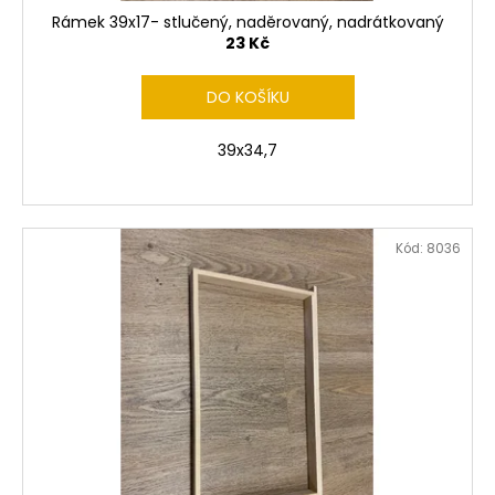
ů
Rámek 39x17- stlučený, naděrovaný, nadrátkovaný
23 Kč
DO KOŠÍKU
39x34,7
Kód:
8036