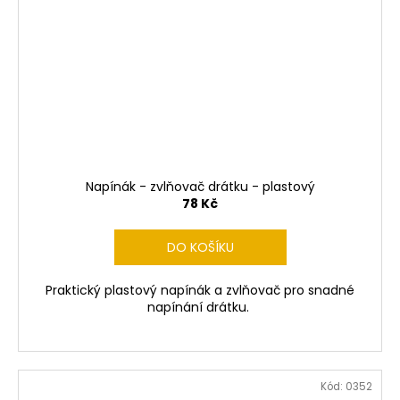
Napínák - zvlňovač drátku - plastový
78 Kč
DO KOŠÍKU
Praktický plastový napínák a zvlňovač pro snadné
napínání drátku.
Kód:
0352