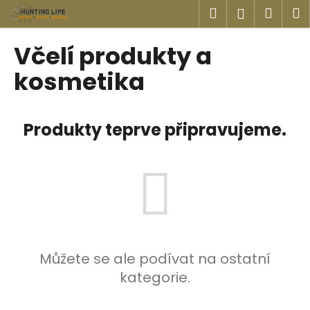
K
Přejít
Hledat
Náku
M
Přihlášen
na
o
obsah
Zpět
Zpět
košík
š
Včelí produkty a
í
C
kosmetika
k
o
p
Produkty teprve připravujeme.
o
t
ř
e
b
u
j
e
Můžete se ale podívat na ostatní
t
kategorie.
e
n