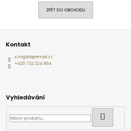
a
ZPĚT DO OBCHODU
j
í
t
Z
?
á
Kontakt
p
a
s.migdal
@
email.cz
t
+420 732 224 864
HLEDAT
í
D
Vyhledávání
o
p
o
HLEDAT
r
u