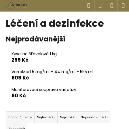
K
Přejít
Hledat
Náku
M
Přihlášen
na
o
obsah
Zpět
Zpět
košík
š
Léčení a dezinfekce
í
C
k
Nejprodávanější
o
p
o
Kyselina šťavelová 1 kg
299 Kč
t
ř
VarroMed 5 mg/ml + 44 mg/ml - 555 ml
e
909 Kč
b
u
Monitorovací souprava varroázy
90 Kč
j
e
Ř
t
a
Doporučujeme
Nejlevnější
Nejdražší
Nejprodávanější
e
z
n
Abecedně