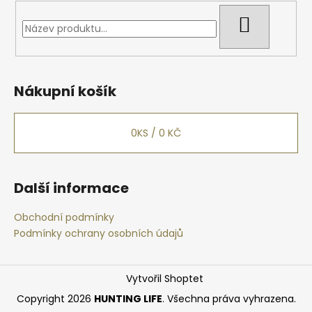
ý
HLEDAT
p
i
s
u
Nákupní košík
0
KS /
0 KČ
Další informace
Obchodní podmínky
Podmínky ochrany osobních údajů
Vytvořil Shoptet
Copyright 2026
HUNTING LIFE
. Všechna práva vyhrazena.