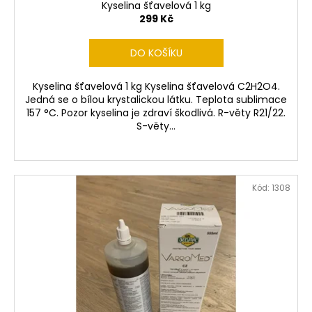
č
ů
Kyselina šťavelová 1 kg
u
299 Kč
j
e
DO KOŠÍKU
m
e
Kyselina šťavelová 1 kg Kyselina šťavelová C2H2O4.
Jedná se o bílou krystalickou látku. Teplota sublimace
157 °C. Pozor kyselina je zdraví škodlivá. R-věty R21/22.
OSIVO
S-věty...
-
SVAZENKA
VRATIČOLISTÁ
MEVA
1
Kód:
1308
KG
199
Kč