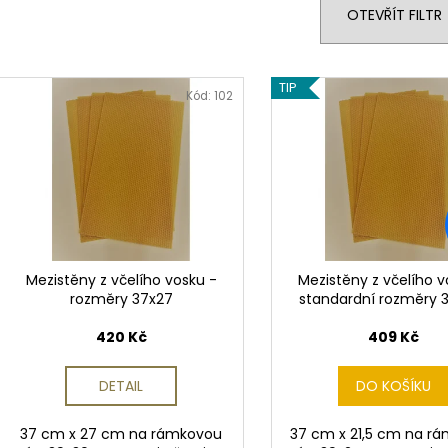
NEJVÝHODNĚJŠÍ SIM DO FOTOPASTI
CVIČNÁ MUNICE –
n
OTEVŘÍT FILTR
50GB
LUGER
í
39 Kč
220 Kč
p
V
r
TIP
ý
Kód:
102
o
p
d
i
u
s
k
p
t
r
ů
o
d
Mezistěny z včelího vosku -
Mezistěny z včelího v
rozměry 37x27
standardní rozměry 3
u
k
420 Kč
409 Kč
t
ů
DETAIL
DO KOŠÍKU
37 cm x 27 cm na rámkovou
37 cm x 21,5 cm na r