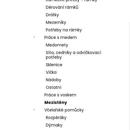
SKLENICE SVAZOVÁ VČELA 770ML BEZ
l
VÍČKA
Děrování rámků
10 Kč
Drátky
Mezerníky
Potřeby na rámky
Práce s medem
Medomety
Síta, cedníky a odvíčkovací
potřeby
Sklenice
Víčka
Nádoby
Ostatní
Práce s voskem
Mezistěny
Včelařské pomůcky
Rozpěráky
Dýmaky