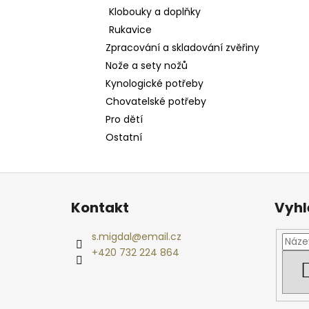
Klobouky a doplňky
Rukavice
Zpracování a skladování zvěřiny
Nože a sety nožů
Kynologické potřeby
Chovatelské potřeby
Pro dětí
Ostatní
Z
á
Kontakt
Vyhl
p
a
s.migdal
@
email.cz
t
+420 732 224 864
í