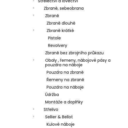
Střelectví a lovectví
Zbraně, sebeobrana
Zbraně
Zbraně dlouhé
Zbraně krátké
Pistole
Revolvery
Zbraně bez zbrojního průkazu
Obaly , řemeny, nábojové pásy a
pouzdra na náboje
Pouzdra na zbraně
Řemeny na zbraně
Pouzdra na náboje
Údržba
Montáže a doplňky
Střelivo
Sellier & Bellot
Kulové náboje