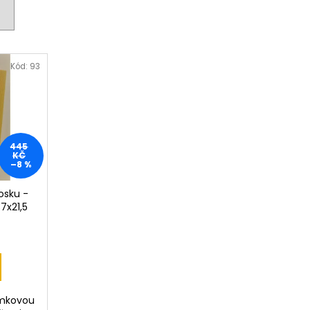
 PISTOLE KAL. .9 MM
Kód:
93
445
KČ
–8 %
osku -
7x21,5
ámkovou