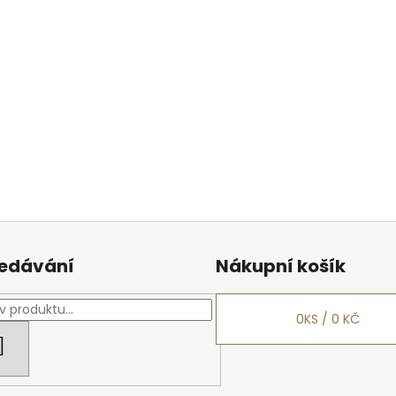
edávání
Nákupní košík
0
KS /
0 KČ
HLEDAT