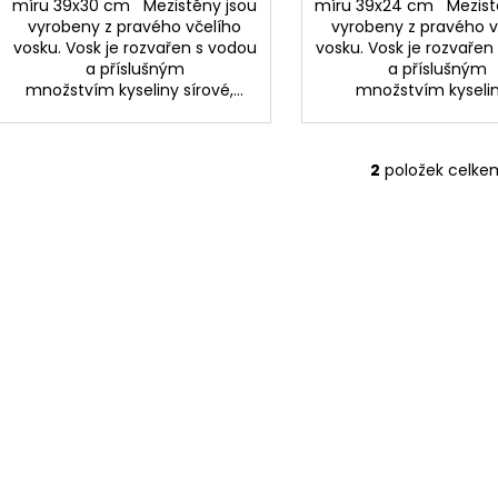
míru 39x30 cm Mezistěny jsou
míru 39x24 cm Mezist
vyrobeny z pravého včelího
vyrobeny z pravého v
vosku. Vosk je rozvařen s vodou
vosku. Vosk je rozvařen
a příslušným
a příslušným
množstvím kyseliny sírové,...
množstvím kyseliny
2
položek celke
O
v
l
á
d
a
c
í
p
r
v
k
y