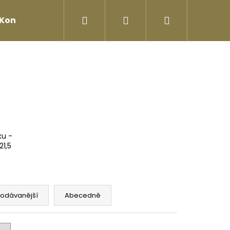
Hledat
Přihlášení
Nákupní
Kontakty
košík
ku -
21,5
rodávanější
Abecedně
Následující