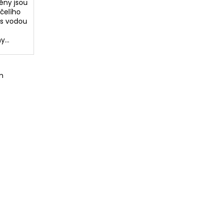
ěny jsou
čelího
 s vodou
...
m