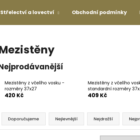
Střelectví a lovectví
Obchodní podmínky
Co potřebujete najít?
Mezistěny
HLEDAT
Nejprodávanější
Mezistěny z včelího vosku -
Mezistěny z včelího vos
Doporučujeme
rozměry 37x27
standardní rozměry 37x
420 Kč
409 Kč
Ř
a
Doporučujeme
Nejlevnější
Nejdražší
Nejp
z
e