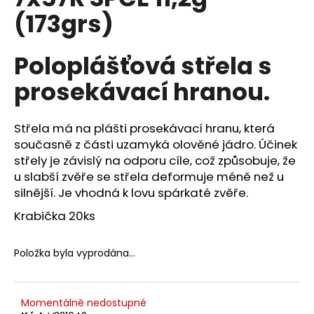
je
a
(173grs)
0,0
z
j
5
í
hvězdiček.
Poloplášťová střela s
t
prosekávací hranou.
?
Střela má na plášti prosekávací hranu, která
současně z části uzamyká olověné jádro. Účinek
střely je závislý na odporu cíle, což způsobuje, že
HLEDAT
u slabší zvěře se střela deformuje méně než u
silnější. Je vhodná k lovu spárkaté zvěře.
Krabička 20ks
D
o
p
Položka byla vyprodána…
o
r
u
Momentálně nedostupné