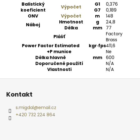
Balistický
G1
0
,376
Výpočet
koeficient
G7
0
,189
ONV
Výpočet
m
148
Hmotnost
g
24
,8
Náboj
Délka
mm
77
Factory
Plášť
Brass
Power Factor Estimated
kgr·fps
411
,6
+P munice
Ne
Délka hlavně
mm
600
Doporučené použití
N/A
Vlastnosti
N/A
Z
á
Kontakt
p
a
s.migdal
@
email.cz
t
+420 732 224 864
í