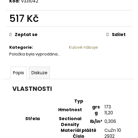
č
Kód:
V331042
u
j
517 Kč
e
Měrná
m
cena:
e
Zeptat se
Sdílet
Kategorie
:
Kulové náboje
OSIVO
Položka byla vyprodána…
-
POHANKA
OBECNÁ
Popis
Diskuze
ZITA
1KG
128,80
VLASTNOSTI
Kč
Typ
grs
173
Hmotnost
g
11
,20
Střela
Sectional
lb/in²
0
,306
Density
Materiál pláště
CuZn 10
Číslo
2932