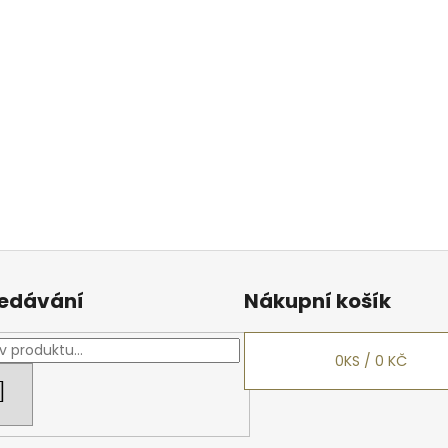
edávání
Nákupní košík
0
KS /
0 KČ
HLEDAT