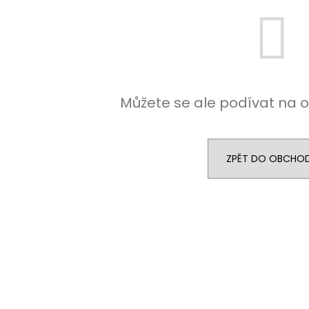
NEJVÝHODNĚJŠÍ SIM DO FOTOPASTI
CVIČNÁ MUNICE –
50GB
LUGER
39 Kč
220 Kč
Můžete se ale podívat na o
ZPĚT DO OBCHO