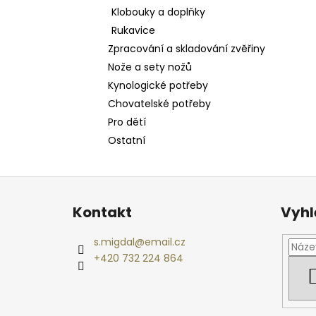
Klobouky a doplňky
Rukavice
Zpracování a skladování zvěřiny
Nože a sety nožů
Kynologické potřeby
Chovatelské potřeby
Pro dětí
Ostatní
Z
á
Kontakt
Vyhl
p
a
s.migdal
@
email.cz
t
+420 732 224 864
í