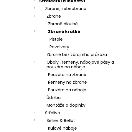
Střelectví a lovectví
Zbraně, sebeobrana
Zbraně
Zbraně dlouhé
Zbraně krátké
Pistole
Revolvery
Zbraně bez zbrojního průkazu
Obaly , řemeny, nábojové pásy a
pouzdra na náboje
Pouzdra na zbraně
Řemeny na zbraně
Pouzdra na náboje
Údržba
Montáže a doplňky
Střelivo
Sellier & Bellot
Kulové náboje