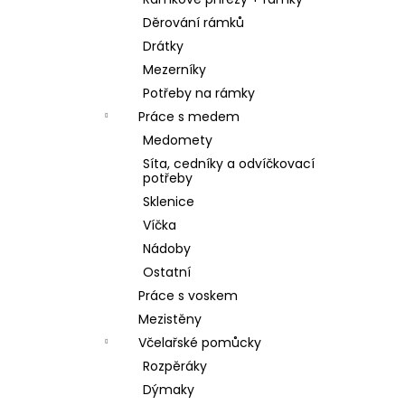
SKLENICE SVAZOVÁ VČELA 770ML BEZ
l
VÍČKA
Děrování rámků
10 Kč
Drátky
Mezerníky
Potřeby na rámky
Práce s medem
Medomety
Síta, cedníky a odvíčkovací
potřeby
Sklenice
Víčka
Nádoby
Ostatní
Práce s voskem
Mezistěny
Včelařské pomůcky
Rozpěráky
Dýmaky