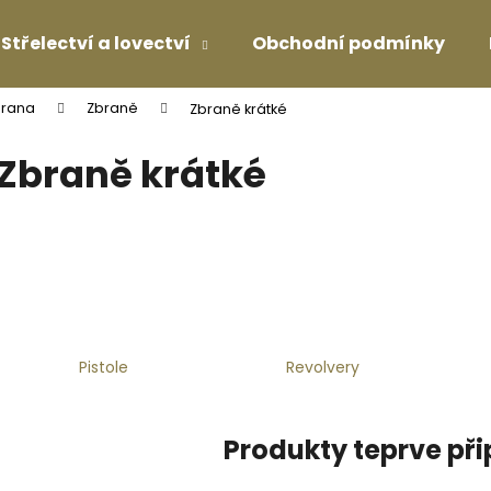
Střelectví a lovectví
Obchodní podmínky
brana
Zbraně
Zbraně krátké
Co potřebujete najít?
Zbraně krátké
HLEDAT
Doporučujeme
Pistole
Revolvery
Produkty teprve př