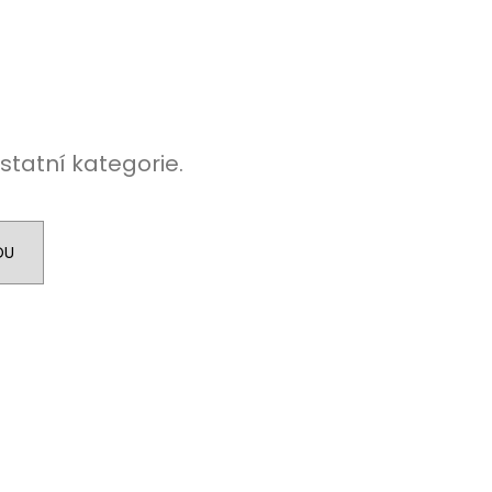
 PISTOLE KAL. .9 MM
statní kategorie.
DU