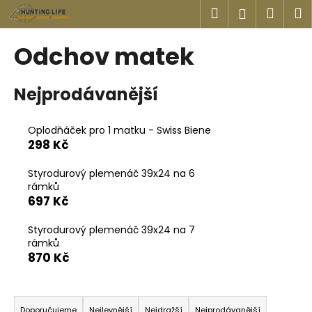
K
Přejít
Hledat
Náku
M
Přihlášen
na
o
obsah
Zpět
Zpět
košík
š
Odchov matek
í
C
k
Nejprodávanější
o
p
o
Oplodňáček pro 1 matku - Swiss Biene
298 Kč
t
ř
Styrodurový plemenáč 39x24 na 6
e
rámků
b
697 Kč
u
Styrodurový plemenáč 39x24 na 7
j
rámků
e
870 Kč
t
e
Ř
n
Doporučujeme
Nejlevnější
Nejdražší
Nejprodávanější