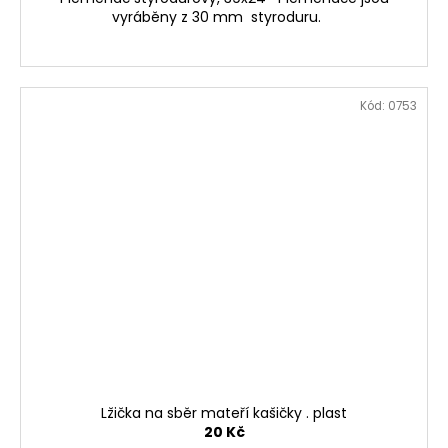
vyráběny z 30 mm styroduru.
Kód:
0753
Lžička na sběr mateří kašičky . plast
20 Kč