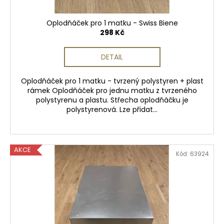
č
t
u
ů
j
Oplodňáček pro 1 matku - Swiss Biene
298 Kč
e
m
e
DETAIL
Oplodňáček pro 1 matku - tvrzený polystyren + plast
BALLISTOL
rámek Oplodňáček pro jednu matku z tvrzeného
SPRAY
polystyrenu a plastu. Střecha oplodňáčku je
–
polystyrenová. Lze přidat...
350ML
310
Kč
AKCE
Kód:
63924