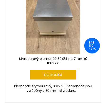
945
KČ
–7 %
Styrodurový plemenáč 39x24 na 7 rámků
870 Kč
DO KOŠÍKU
Plemenáč styrodurový, 39x24 Plemenáče jsou
vyráběny z 30 mm styroduru.