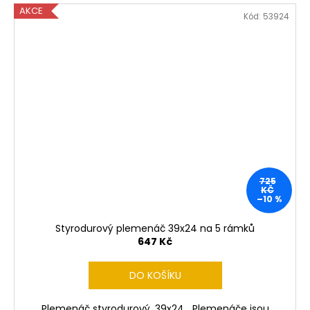
AKCE
Kód:
53924
725
KČ
–10 %
Styrodurový plemenáč 39x24 na 5 rámků
647 Kč
DO KOŠÍKU
Plemenáč styrodurový, 39x24 Plemenáče jsou