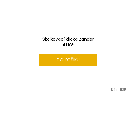
Školkovací klícka Zander
41 Kč
DO KOŠÍKU
Kód:
1135