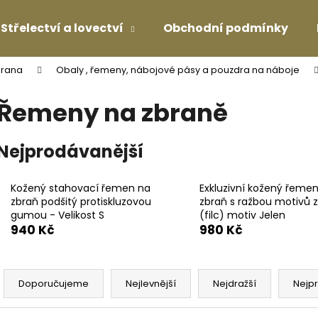
Střelectví a lovectví
Obchodní podmínky
brana
Obaly , řemeny, nábojové pásy a pouzdra na náboje
Co potřebujete najít?
Řemeny na zbraně
HLEDAT
Nejprodávanější
Kožený stahovací řemen na
Exkluzivní kožený řeme
Doporučujeme
zbraň podšitý protiskluzovou
zbraň s ražbou motivů 
gumou - Velikost S
(filc) motiv Jelen
940 Kč
980 Kč
Ř
a
Doporučujeme
Nejlevnější
Nejdražší
Nejp
z