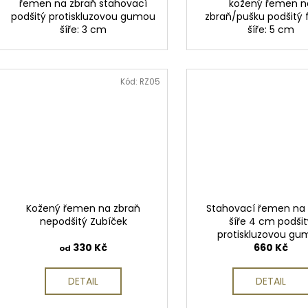
řemen na zbraň stahovací
kožený řemen n
podšitý protiskluzovou gumou
zbraň/pušku podšitý 
šíře: 3 cm
šíře: 5 cm
Kód:
RZ05
Kožený řemen na zbraň
Stahovací řemen na
nepodšitý Zubíček
šíře 4 cm podšit
protiskluzovou g
330 Kč
Zubíček
660 Kč
od
DETAIL
DETAIL