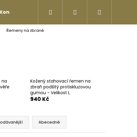
Hledat
Přihlášení
Nákupní
Kontakty
Řemeny na zbraně
košík
n na
Kožený stahovací řemen na
zvěře
zbraň podšitý protiskluzovou
gumou - Velikost L
940 Kč
Následující
rodávanější
Abecedně