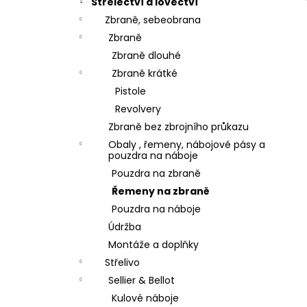
Střelectví a lovectví
Zbraně, sebeobrana
Zbraně
Zbraně dlouhé
Zbraně krátké
Pistole
Revolvery
Zbraně bez zbrojního průkazu
Obaly , řemeny, nábojové pásy a
pouzdra na náboje
Pouzdra na zbraně
Řemeny na zbraně
Pouzdra na náboje
Údržba
Montáže a doplňky
Střelivo
Sellier & Bellot
Kulové náboje