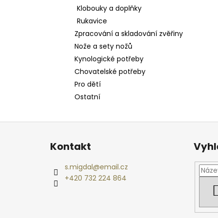
Klobouky a doplňky
Rukavice
Zpracování a skladování zvěřiny
Nože a sety nožů
Kynologické potřeby
Chovatelské potřeby
Pro dětí
Ostatní
Z
á
Kontakt
Vyhl
p
a
s.migdal
@
email.cz
t
+420 732 224 864
í