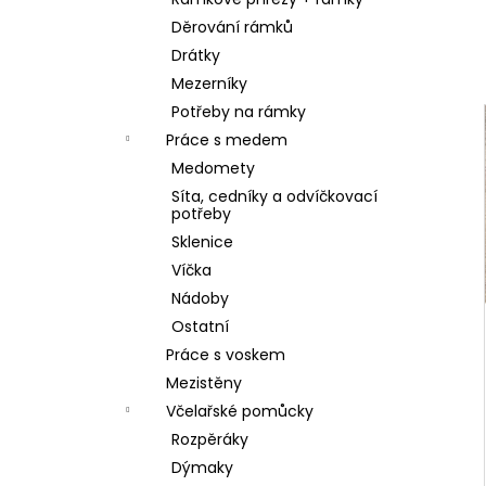
SKLENICE SVAZOVÁ VČELA 770ML BEZ
l
VÍČKA
Děrování rámků
10 Kč
Drátky
Mezerníky
Potřeby na rámky
Práce s medem
Medomety
Síta, cedníky a odvíčkovací
potřeby
Sklenice
Víčka
Nádoby
Ostatní
Práce s voskem
Mezistěny
Včelařské pomůcky
Rozpěráky
Dýmaky