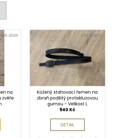
 PISTOLE KAL. .9 MM
RZ09 JELEN
Kód:
RZ35/L
men na
Kožený stahovací řemen na
ů zvěře
zbraň podšitý protiskluzovou
n
gumou - Velikost L
940 Kč
DETAIL