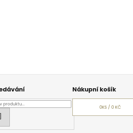
edávání
Nákupní košík
0
KS /
0 KČ
HLEDAT