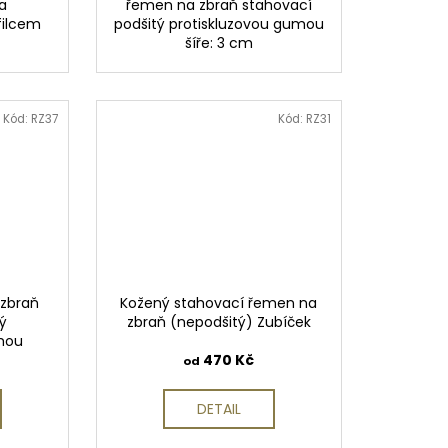
a
řemen na zbraň stahovací
filcem
podšitý protiskluzovou gumou
šíře: 3 cm
Kód:
RZ37
Kód:
RZ31
 zbraň
Kožený stahovací řemen na
ý
zbraň (nepodšitý) Zubíček
umou
470 Kč
od
DETAIL