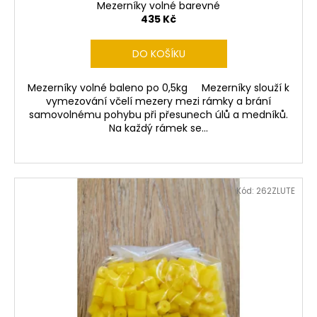
č
ů
Mezerníky volné barevné
u
435 Kč
j
e
DO KOŠÍKU
m
e
Mezerníky volné baleno po 0,5kg Mezerníky slouží k
vymezování včelí mezery mezi rámky a brání
samovolnému pohybu při přesunech úlů a medníků.
FOR
Na každý rámek se...
BEARBUSTER
S
OCHRANNÝM
POUZDREM
NA
Kód:
262ZLUTE
MEDVĚDY
300ML
1
827
Kč