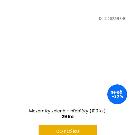
Kód:
262ZELENE
38 KČ
–23 %
Mezerníky zelené + hřebíčky (100 ks)
29 Kč
DO KOŠÍKU