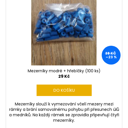
38 KČ
–23 %
Mezerníky modré + hřebíčky (100 ks)
29 Kč
DO KOŠÍKU
Mezerníky slouží k vymezování včelí mezery mezi
rámky a brání samovolnému pohybu při přesunech úlů
a medníků. Na každý rámek se zpravidla připevňují čtyři
mezerníky.