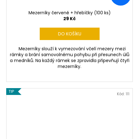
Mezerníky červené + hřebíčky (100 ks)
29 Kč
DO KOŠÍKU
Mezerníky slouží k vymezování včelí mezery mezi
rámky a brání samovolnému pohybu při přesunech úlů
a medníků. Na každý rámek se zpravidla připevňují čtyři
mezerníky.
TIP
Kód:
111