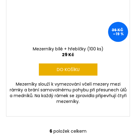
36 KČ
–19 %
Mezerníky bílé + hřebíčky (100 ks)
29 Kč
DO KOŠÍKU
Mezerníky slouží k vymezování včelí mezery mezi
rámky a brání samovolnému pohybu při přesunech úlů
a medníků. Na každý rámek se zpravidla připevňují čtyři
mezerníky.
6
položek celkem
O