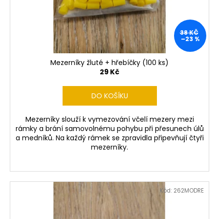
38 KČ
–23 %
Mezerníky žluté + hřebíčky (100 ks)
29 Kč
DO KOŠÍKU
Mezerníky slouží k vymezování včelí mezery mezi
rámky a brání samovolnému pohybu při přesunech úlů
a medníků. Na každý rámek se zpravidla připevňují čtyři
mezerníky.
Kód:
262MODRE