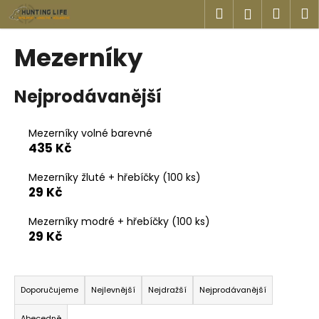
K
Přejít
Hledat
Náku
M
Přihlášen
na
o
obsah
Zpět
Zpět
košík
š
Mezerníky
í
C
k
Nejprodávanější
o
p
o
Mezerníky volné barevné
435 Kč
t
ř
Mezerníky žluté + hřebíčky (100 ks)
e
29 Kč
b
u
Mezerníky modré + hřebíčky (100 ks)
29 Kč
j
e
Ř
t
a
Doporučujeme
Nejlevnější
Nejdražší
Nejprodávanější
e
z
n
Abecedně