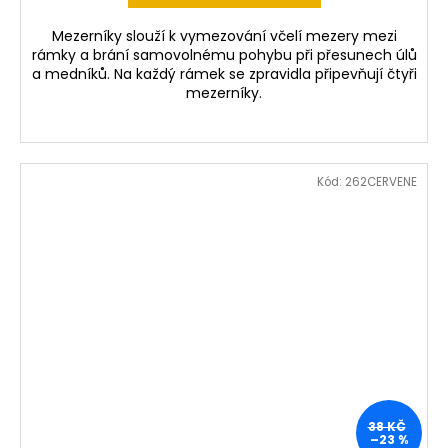
Mezerníky slouží k vymezování včelí mezery mezi
rámky a brání samovolnému pohybu při přesunech úlů
a medníků. Na každý rámek se zpravidla připevňují čtyři
mezerníky.
Kód:
262CERVENE
38 KČ
–23 %