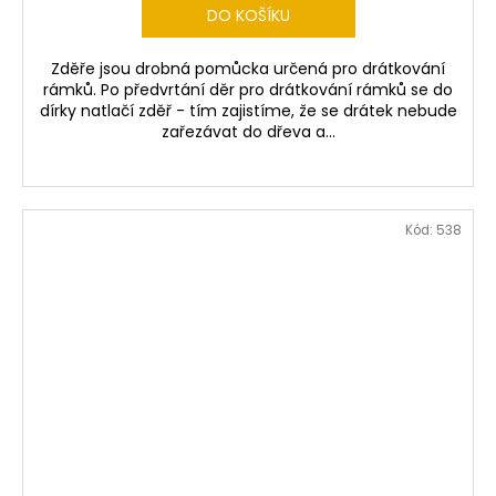
DO KOŠÍKU
Zděře jsou drobná pomůcka určená pro drátkování
rámků. Po předvrtání děr pro drátkování rámků se do
dírky natlačí zděř - tím zajistíme, že se drátek nebude
zařezávat do dřeva a...
Kód:
538