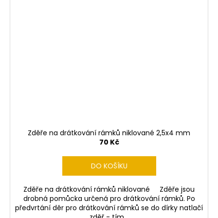
Zděře na drátkování rámků niklované 2,5x4 mm
70 Kč
DO KOŠÍKU
Zděře na drátkování rámků niklované Zděře jsou
drobná pomůcka určená pro drátkování rámků. Po
předvrtání děr pro drátkování rámků se do dírky natlačí
zděř - tím...