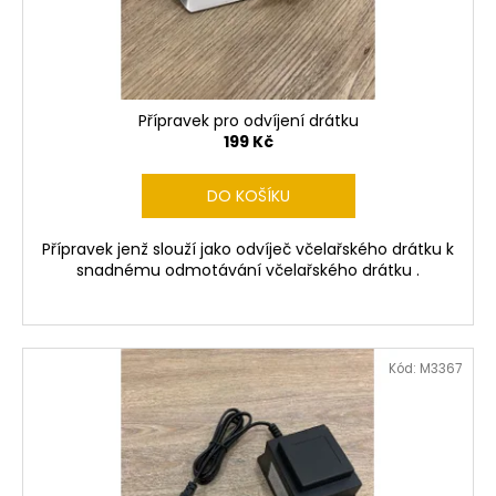
Přípravek pro odvíjení drátku
199 Kč
DO KOŠÍKU
Přípravek jenž slouží jako odvíječ včelařského drátku k
snadnému odmotávání včelařského drátku .
Kód:
M3367