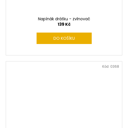
Napínák drátku - zvlnovač
139 Kč
DO KOŠÍKU
Kód:
0368