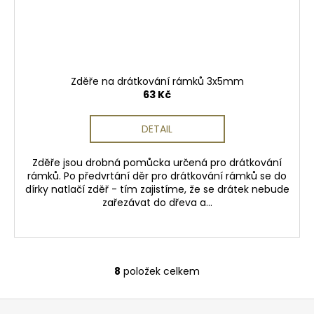
Zděře na drátkování rámků 3x5mm
63 Kč
DETAIL
Zděře jsou drobná pomůcka určená pro drátkování
rámků. Po předvrtání děr pro drátkování rámků se do
dírky natlačí zděř - tím zajistíme, že se drátek nebude
zařezávat do dřeva a...
8
položek celkem
O
v
Z
l