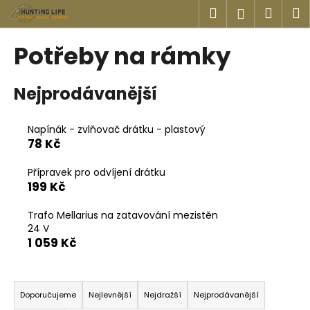
K
Přejít
Hledat
Náku
M
Přihlášen
na
o
obsah
Zpět
Zpět
košík
š
Potřeby na rámky
í
C
k
Nejprodávanější
o
p
o
Napínák - zvlňovač drátku - plastový
78 Kč
t
ř
Přípravek pro odvíjení drátku
e
199 Kč
b
u
Trafo Mellarius na zatavování mezistěn
24 V
j
1 059 Kč
e
t
Ř
e
a
Doporučujeme
Nejlevnější
Nejdražší
Nejprodávanější
n