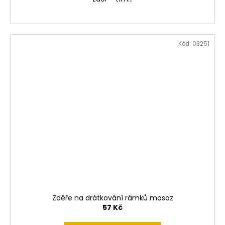
Kód:
03251
Zděře na drátkování rámků mosaz
57 Kč