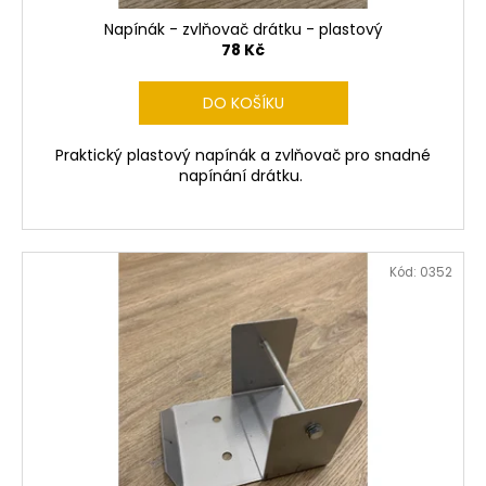
č
ů
u
Napínák - zvlňovač drátku - plastový
j
78 Kč
e
m
DO KOŠÍKU
e
Praktický plastový napínák a zvlňovač pro snadné
napínání drátku.
CVIČNÁ
MUNICE
–
PISTOLE
KAL.
Kód:
0352
.9
MM
LUGER
220
Kč