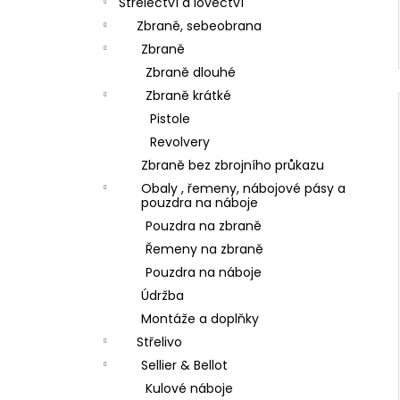
Střelectví a lovectví
Zbraně, sebeobrana
Zbraně
Zbraně dlouhé
Zbraně krátké
Pistole
Revolvery
Zbraně bez zbrojního průkazu
Obaly , řemeny, nábojové pásy a
pouzdra na náboje
Pouzdra na zbraně
Řemeny na zbraně
Pouzdra na náboje
Údržba
Montáže a doplňky
Střelivo
Sellier & Bellot
Kulové náboje