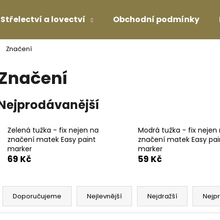
Střelectví a lovectví
Obchodní podmínky
Značení
Co potřebujete najít?
Značení
HLEDAT
Nejprodávanější
Zelená tužka - fix nejen na
Modrá tužka - fix nejen
Doporučujeme
značení matek Easy paint
značení matek Easy pai
marker
marker
69 Kč
59 Kč
Ř
a
Doporučujeme
Nejlevnější
Nejdražší
Nejp
z