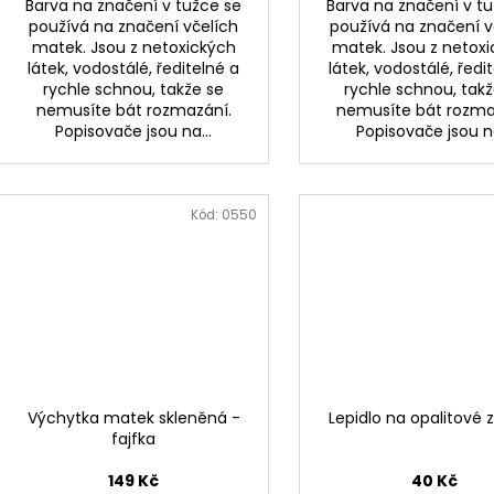
Barva na značení v tužce se
Barva na značení v t
používá na značení včelích
používá na značení v
matek. Jsou z netoxických
matek. Jsou z netox
látek, vodostálé, ředitelné a
látek, vodostálé, ředi
rychle schnou, takže se
rychle schnou, takž
nemusíte bát rozmazání.
nemusíte bát rozma
Popisovače jsou na...
Popisovače jsou na
Kód:
0550
Výchytka matek skleněná -
Lepidlo na opalitové 
fajfka
149 Kč
40 Kč