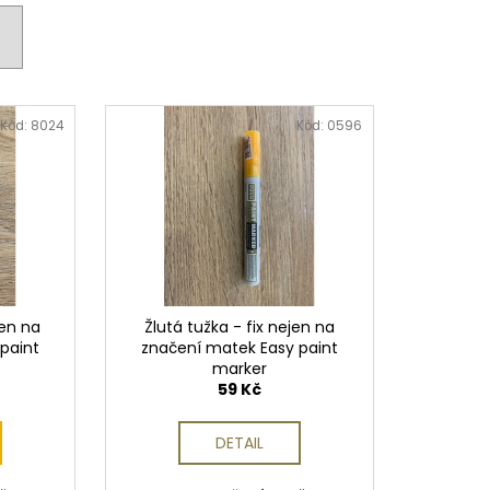
 PISTOLE KAL. .9 MM
Kód:
8024
Kód:
0596
jen na
Žlutá tužka - fix nejen na
paint
značení matek Easy paint
marker
59 Kč
DETAIL