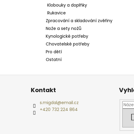
Klobouky a doplňky
Rukavice
Zpracování a skladování zvěřiny
Nože a sety nožů
Kynologické potřeby
Chovatelské potřeby
Pro dětí
Ostatní
Z
á
Kontakt
Vyhl
p
a
s.migdal
@
email.cz
t
+420 732 224 864
í