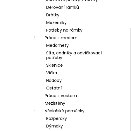
SKLENICE SVAZOVÁ VČELA 770ML BEZ
l
VÍČKA
Děrování rámků
10 Kč
Drátky
Mezerníky
Potřeby na rámky
Práce s medem
Medomety
Síta, cedníky a odvíčkovací
potřeby
Sklenice
Víčka
Nádoby
Ostatní
Práce s voskem
Mezistěny
Včelařské pomůcky
Rozpěráky
Dýmaky