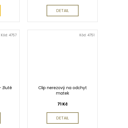
DETAIL
Kód:
4757
Kód:
4751
- žluté
Clip nerezový na odchyt
matek
71 Kč
DETAIL