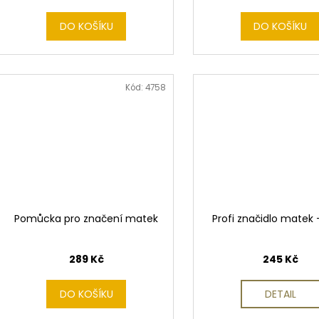
DO KOŠÍKU
DO KOŠÍKU
Kód:
4758
Pomůcka pro značení matek
Profi značidlo matek 
289 Kč
245 Kč
DO KOŠÍKU
DETAIL