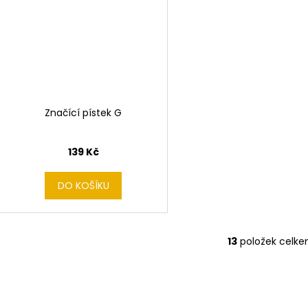
Značící pístek G
139 Kč
DO KOŠÍKU
13
položek celk
O
v
l
á