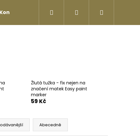
Hledat
Přihlášení
Nákupní
Kontakty
košík
 na
Žlutá tužka - fix nejen na
nt
značení matek Easy paint
marker
59 Kč
Následující
rodávanější
Abecedně