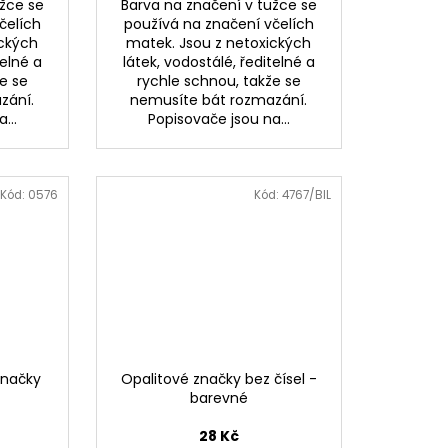
užce se
Barva na značení v tužce se
čelích
používá na značení včelích
ických
matek. Jsou z netoxických
telné a
látek, vodostálé, ředitelné a
e se
rychle schnou, takže se
zání.
nemusíte bát rozmazání.
...
Popisovače jsou na...
Kód:
0576
Kód:
4767/BIL
značky
Opalitové značky bez čísel -
barevné
28 Kč