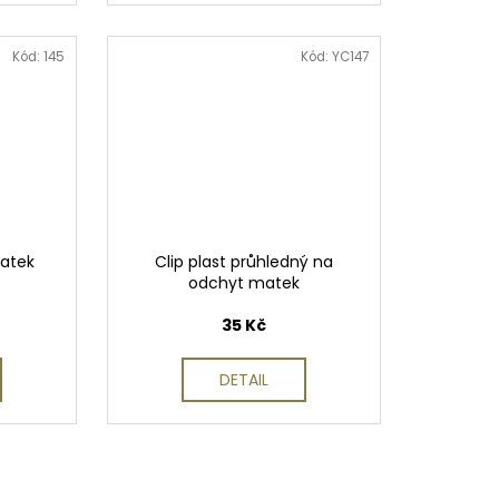
Kód:
145
Kód:
YC147
matek
Clip plast průhledný na
odchyt matek
35 Kč
DETAIL