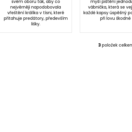
svém oboru tak, aby co
myší pištění jedno
nejvěrněji napodobovala
vábnička, která se ve
vřeštění králíka v tísni, které
každé kapsy úspěšný 
přitahuje predátory, především
při lovu škodné
lišky.
3
položek celke
O
v
l
á
d
a
c
í
p
r
v
k
y