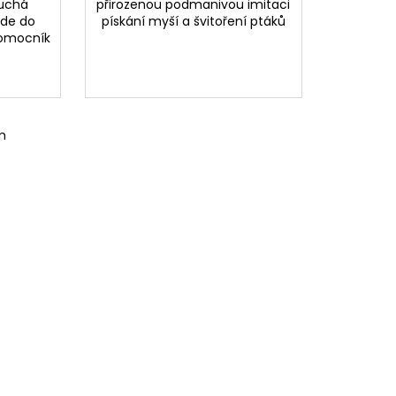
duchá
přirozenou podmanivou imitaci
jde do
pískání myší a švitoření ptáků
pomocník
m