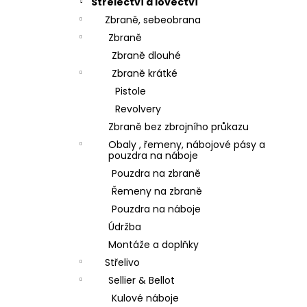
Střelectví a lovectví
Zbraně, sebeobrana
Zbraně
Zbraně dlouhé
Zbraně krátké
Pistole
Revolvery
Zbraně bez zbrojního průkazu
Obaly , řemeny, nábojové pásy a
pouzdra na náboje
Pouzdra na zbraně
Řemeny na zbraně
Pouzdra na náboje
Údržba
Montáže a doplňky
Střelivo
Sellier & Bellot
Kulové náboje