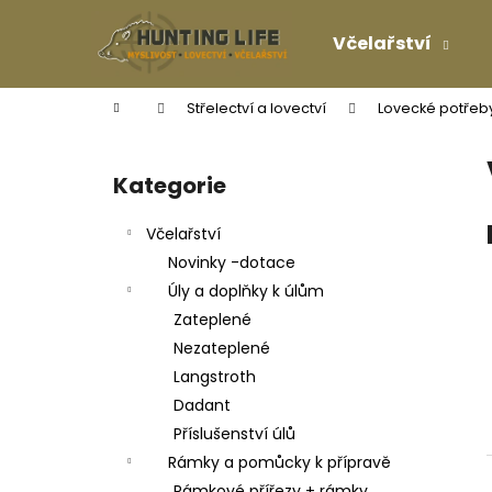
K
Přejít
na
o
Včelařství
obsah
Zpět
Zpět
š
do
do
í
Domů
Střelectví a lovectví
Lovecké potřeb
k
obchodu
obchodu
P
o
Kategorie
Přeskočit
s
kategorie
t
Včelařství
r
Novinky -dotace
a
Úly a doplňky k úlům
n
Zateplené
n
Nezateplené
í
Langstroth
p
Dadant
a
Příslušenství úlů
n
Rámky a pomůcky k přípravě
e
Rámkové přířezy + rámky