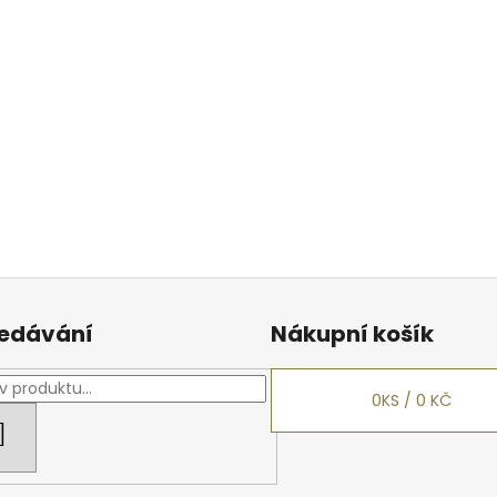
edávání
Nákupní košík
0
KS /
0 KČ
HLEDAT