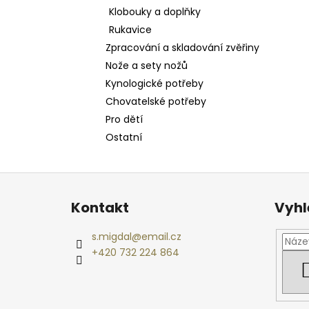
Klobouky a doplňky
Rukavice
Zpracování a skladování zvěřiny
Nože a sety nožů
Kynologické potřeby
Chovatelské potřeby
Pro dětí
Ostatní
Z
á
Kontakt
Vyhl
p
a
s.migdal
@
email.cz
t
+420 732 224 864
í