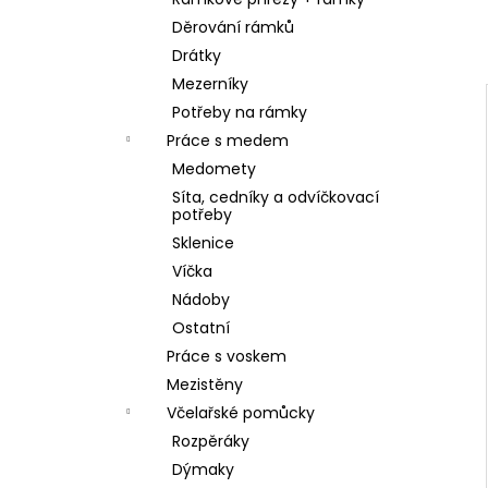
SKLENICE SVAZOVÁ VČELA 770ML BEZ
l
VÍČKA
Děrování rámků
10 Kč
Drátky
Mezerníky
Potřeby na rámky
Práce s medem
Medomety
Síta, cedníky a odvíčkovací
potřeby
Sklenice
Víčka
Nádoby
Ostatní
Práce s voskem
Mezistěny
Včelařské pomůcky
Rozpěráky
Dýmaky