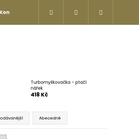
Hledat
Přihlášení
Nákupní
Kontakty
košík
Turbomyškovačka - ptačí
nářek
418 Kč
rodávanější
Abecedně
Následující