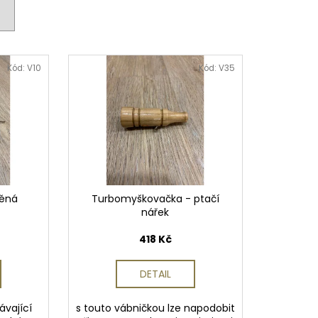
 PISTOLE KAL. .9 MM
Kód:
V10
Kód:
V35
věná
Turbomyškovačka - ptačí
nářek
418 Kč
DETAIL
ávající
s touto vábničkou lze napodobit