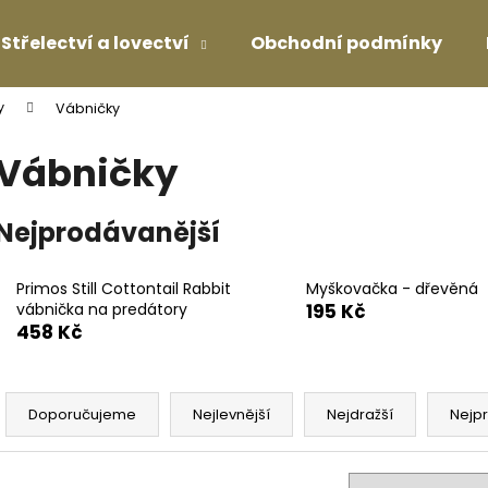
Střelectví a lovectví
Obchodní podmínky
y
Vábničky
Co potřebujete najít?
Vábničky
HLEDAT
Nejprodávanější
Primos Still Cottontail Rabbit
Myškovačka - dřevěná
Doporučujeme
vábnička na predátory
195 Kč
458 Kč
Ř
a
Doporučujeme
Nejlevnější
Nejdražší
Nejp
z
e