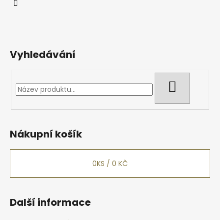
í
Vyhledávání
HLEDAT
Nákupní košík
0
KS /
0 KČ
Další informace