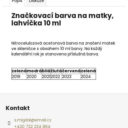
č
Popis
Diskuze
u
j
Značkovací barva na matky,
e
lahvička 10 ml
m
e
Nitrocelulozová acetonová barva na značení matek
CVIČNÁ
ve skleničce s obsahem 10 ml barvy. Na každý
MUNICE
kalendářní rok je stanovena příslušná barva.
–
PISTOLE
KAL.
zelená
modrá
bílá
žlutá
červená
zelená
.9
2019
2020
2021
2022
2023
2024
MM
LUGER
220
Kč
Z
á
Kontakt
p
a
s.migdal
@
email.cz
t
+420 732 224 864