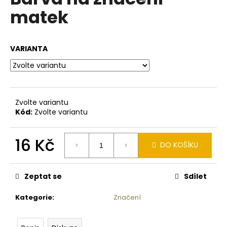
je
a
matek
0,0
z
j
5
í
hvězdiček.
VARIANTA
t
?
Zvolte variantu
Kód:
Zvolte variantu
HLEDAT
16 Kč
DO KOŠÍKU
Měrná
D
cena:
o
Zeptat se
Sdílet
p
o
Kategorie
:
Značení
r
u