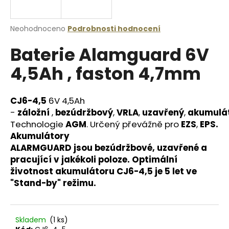
a
j
Průměrné
Neohodnoceno
Podrobnosti hodnocení
í
hodnocení
Baterie Alamguard 6V
produktu
t
je
?
4,5Ah , faston 4,7mm
0,0
z
5
hvězdiček.
CJ6-4,5
6V 4,5Ah
-
záložní
,
bezúdržbový
,
VRLA
,
uzavřený
,
akumulá
HLEDAT
Technologie
AGM
. Určený převážně pro
EZS
,
EPS.
Akumulátory
ALARMGUARD
jsou
bezúdržbové
,
uzavřené
a
pracující v jakékoli poloze. Optimální
D
životnost
akumulátoru CJ6-4,5
je 5 let ve
o
"
Stand-by
" režimu.
p
o
r
u
Skladem
(1 ks)