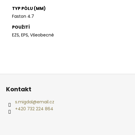
TYP PÓLU (MM)
Faston 4.7
POUŽITÍ
EZS, EPS, Všeobecné
Z
á
Kontakt
p
a
s.migdal
@
email.cz
t
+420 732 224 864
í