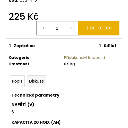
č
Kód:
CJ6-4-5
u
j
225 Kč
e
Měrná
m
DO KOŠÍKU
cena:
e
Zeptat se
Sdílet
SKLENICE
SVAZOVÁ
Kategorie
:
Příslušenství fotopastí
VČELA
770ML
Hmotnost
:
0.9 kg
BEZ
VÍČKA
10
Popis
Diskuze
Kč
Technické parametry
NAPĚTÍ (V)
6
KAPACITA 20 HOD. (AH)