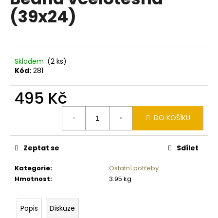
je
a
(39x24)
0,0
z
j
5
í
hvězdiček.
t
?
Skladem
(2 ks)
Kód:
281
495 Kč
Měrná
HLEDAT
DO KOŠÍKU
cena:
Zeptat se
Sdílet
D
o
Kategorie
:
Ostatní potřeby
p
Hmotnost
:
3.95 kg
o
r
u
Popis
Diskuze