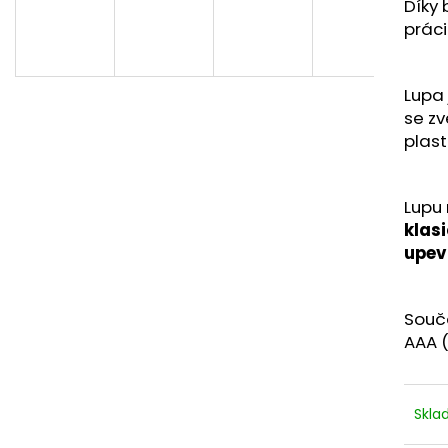
NEJVÝHODNĚJŠÍ SIM DO FOTOPASTI
CVIČNÁ MUNICE –
Díky 
50GB
LUGER
práci
39 Kč
220 Kč
Lupa
se zv
plast
Lupu
klasi
upev
Součá
AAA (
Skl