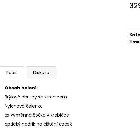
32
Měr
cena
Kate
Hmo
Popis
Diskuze
Obsah balení:
Brýlové obruby se stranicemi
Nylonová čelenka
5x výměnná čočka v krabičce
optický hadřík na čištění čoček