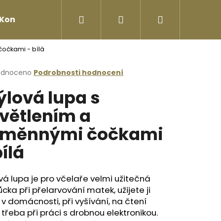
Hledat
Přihlášení
Nákupní
Kontakty
čočkami - bílá
košík
rné
odnoceno
Podrobnosti hodnocení
cení
ýlová lupa s
ktu
větlením a
ýměnnými čočkami
ček.
bílá
vá lupa je pro včelaře velmi užitečná
ka při přelarvování matek, užijete ji
Následující
 i v domácnosti, při vyšívání, na čtení
třeba při práci s drobnou elektronikou.