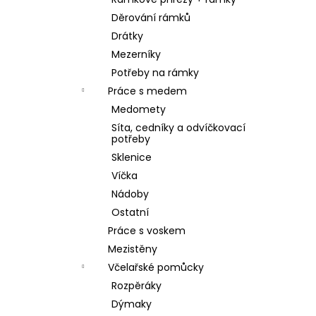
SKLENICE SVAZOVÁ VČELA 770ML BEZ
l
VÍČKA
Děrování rámků
10 Kč
Drátky
Mezerníky
Potřeby na rámky
Práce s medem
Medomety
Síta, cedníky a odvíčkovací
potřeby
Sklenice
Víčka
Nádoby
Ostatní
Práce s voskem
Mezistěny
Včelařské pomůcky
Rozpěráky
Dýmaky