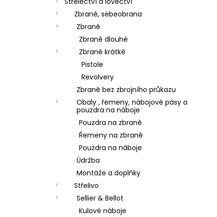
Střelectví a lovectví
Zbraně, sebeobrana
Zbraně
Zbraně dlouhé
Zbraně krátké
Pistole
Revolvery
Zbraně bez zbrojního průkazu
Obaly , řemeny, nábojové pásy a
pouzdra na náboje
Pouzdra na zbraně
Řemeny na zbraně
Pouzdra na náboje
Údržba
Montáže a doplňky
Střelivo
Sellier & Bellot
Kulové náboje