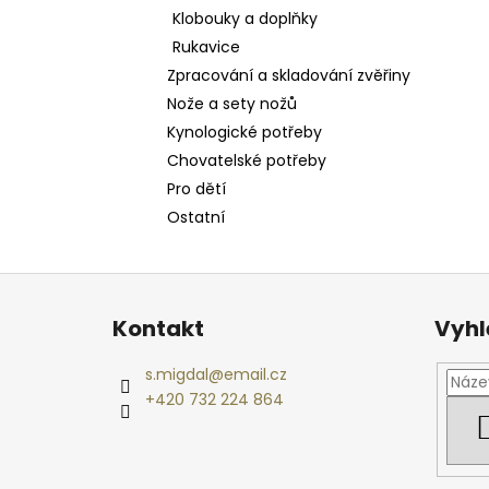
Klobouky a doplňky
Rukavice
Zpracování a skladování zvěřiny
Nože a sety nožů
Kynologické potřeby
Chovatelské potřeby
Pro dětí
Ostatní
Z
á
Kontakt
Vyhl
p
a
s.migdal
@
email.cz
t
+420 732 224 864
í