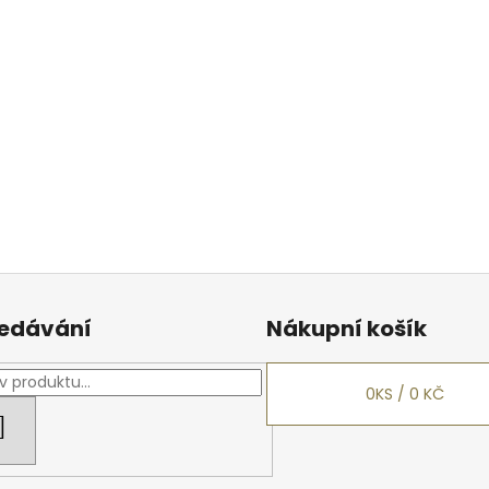
edávání
Nákupní košík
0
KS /
0 KČ
HLEDAT