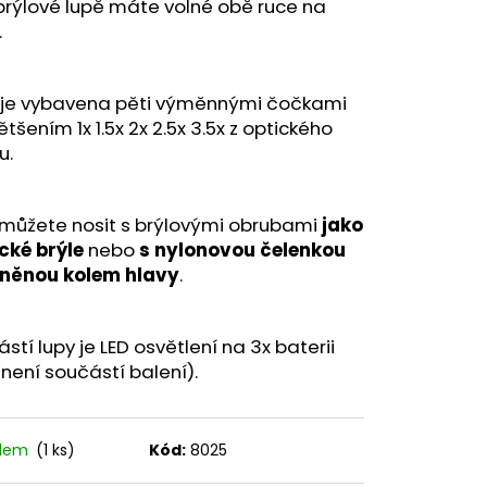
 PISTOLE KAL. .9 MM
brýlové lupě máte volné obě ruce na
.
 je vybavena pěti výměnnými čočkami
ětšením 1x 1.5x 2x 2.5x 3.5x z optického
u.
 můžete nosit s brýlovými obrubami
jako
cké brýle
nebo
s nylonovou čelenkou
něnou kolem hlavy
.
stí lupy je LED osvětlení na 3x baterii
není součástí balení).
adem
(1 ks)
Kód:
8025