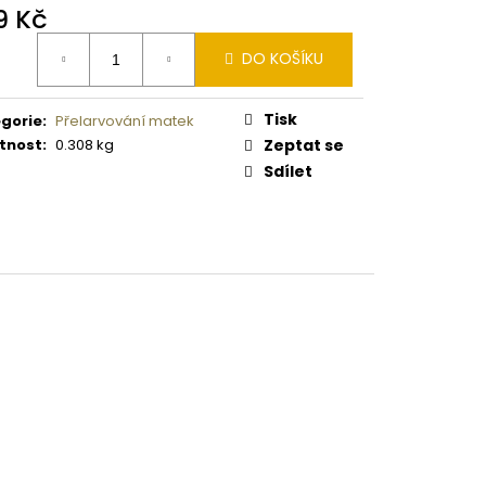
9 Kč
ná
DO KOŠÍKU
:
Tisk
gorie
:
Přelarvování matek
tnost
:
0.308 kg
Zeptat se
Sdílet