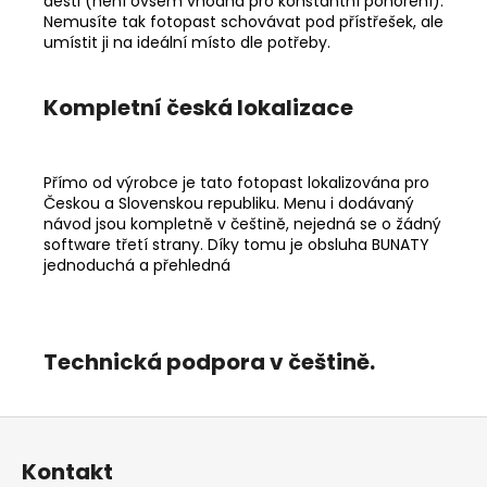
dešti (není ovšem vhodná pro konstantní ponoření).
Nemusíte tak fotopast schovávat pod přístřešek, ale
umístit ji na ideální místo dle potřeby.
Kompletní česká lokalizace
Přímo od výrobce je tato fotopast lokalizována pro
Českou a Slovenskou republiku. Menu i dodávaný
návod jsou kompletně v češtině, nejedná se o žádný
software třetí strany. Díky tomu je obsluha BUNATY
jednoduchá a přehledná
Technická podpora v češtině.
Z
á
Kontakt
p