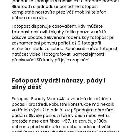
jednoduše spárujete s mobilním telefonem pomocí
Bluetooth a jednoduše pohodlně fotopast
kompletně nastavíte přez Váš mobilní telefon
během okamžiku.
Fotopast disponuje časovačem, kdy můžete
fotopast nastavit tak,aby fotila pouze v určité
časové období. Sekvenční focení, kdy fotopast při
zaznamenání pohybu pořídí, až 9 fotografií
v těsném sledu za sebou. Současně může fotopast
natáčet video i fotografovat. Samozřejmostí
přepisování SD karty při jejím zaplnění.
Fotopast vydrží nárazy, pády i
silný déšť
Fotopast Bunaty Micro 4K je vhodná do každého
počasí i prostředí. Robustní konstrukce má několik
vnitřních výztuží a odolá tak případným nárazům i
pádům. Skvěle poslouží také v dešti nebo větru,
protože nese certifikaci IP67. Ta zaručuje 100%
ochranu před vniknutím prachu a odolnost vůči