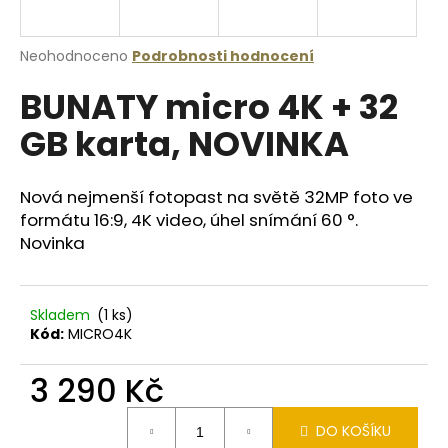
R
a
j
M
Průměrné
Neohodnoceno
Podrobnosti hodnocení
í
hodnocení
BUNATY micro 4K + 32
produktu
A
t
je
?
GB karta, NOVINKA
0,0
z
5
hvězdiček.
Nová nejmenší fotopast na světě 32MP foto ve
formátu 16:9, 4K video, úhel snímání 60 °.
HLEDAT
Novinka
Skladem
(1 ks)
D
Kód:
MICRO4K
o
p
3 290 Kč
o
r
Měrná
u
DO KOŠÍKU
cena: