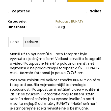
č
u
j
Zeptat se
Sdílet
e
Kategorie
:
Fotopasti BUNATY
m
Hmotnost
:
0.3 kg
e
Popis
Diskuze
DIGITÁLNÍ
SMĚROVÝ
PODAVAČ
Menší už to být nemůže . tato fotopast byla
KRMIVA
vyvinuta s jediným cílem! Velikost a kvalita fotografií
MOULTRIE
PRO
a videa! Fotopast je téměř o polovinu menší, než
HUNTER
nejmenší a nejprodávanější fotopast v ČR - BUNATY
III
mini. Rozměr fotopasti je pouze 7x7x5 cm.
DIRECTIONAL
Přes svou miniaturní velikost značka BUNATY do této
2
fotopasti použila nejmodernější technologie
720
současnosti! Fotopast umí natáčet video v rozlišení
Kč
,až 4K se zvukem ! Fotografie mají rozlišení 32MP.
Noční a denní snímky jsou vysoce kvalitní a patří
mezi to nejlepší od značky BUNATY ! Noční snímání
je samozřejmě zcela neviditelné a bezhlučné.