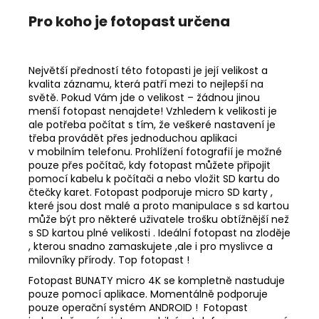
Pro koho je fotopast určena
Největší předností této fotopasti je její velikost a
kvalita záznamu, která patří mezi to nejlepší na
světě. Pokud Vám jde o velikost – žádnou jinou
menší fotopast nenajdete! Vzhledem k velikosti je
ale potřeba počítat s tím, že veškeré nastavení je
třeba provádět přes jednoduchou aplikaci
v mobilním telefonu. Prohlížení fotografií je možné
pouze přes počítač, kdy fotopast můžete připojit
pomocí kabelu k počítači a nebo vložit SD kartu do
čtečky karet. Fotopast podporuje micro SD karty ,
které jsou dost malé a proto manipulace s sd kartou
může být pro některé uživatele trošku obtížnější než
s SD kartou plné velikosti . Ideální fotopast na zloděje
, kterou snadno zamaskujete ,ale i pro myslivce a
milovníky přírody. Top fotopast !
Fotopast BUNATY micro 4K se kompletně nastuduje
pouze pomocí aplikace. Momentálně podporuje
pouze operační systém ANDROID ! Fotopast