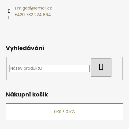
a
s.migdal
@
email.cz
t
+420 732 224 864
í
Vyhledávání
HLEDAT
Nákupní košík
0
KS /
0 KČ