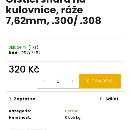
je
a
kulovnice, ráže
0,0
z
j
7,62mm, .300/ .308
5
í
hvězdiček.
t
?
Skladem
(1 ks)
Kód:
LP92/7-62
320 Kč
HLEDAT
Měrná
DO KOŠÍKU
cena:
D
o
Zeptat se
Sdílet
p
o
Kategorie
:
Údržba
r
Hmotnost
:
0.055 kg
u