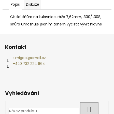
č
Popis
Diskuze
u
j
e
Čistící šňůra na kulovnice, ráže 7,62mm, .300/ .308,
m
šňůra umožňuje jedním tahem vyčistit vývrt hlavně
e
Z
á
DIGITÁLNÍ
Kontakt
SMĚROVÝ
p
PODAVAČ
a
KRMIVA
s.migdal
@
email.cz
MOULTRIE
t
+420 732 224 864
PRO
í
HUNTER
III
DIRECTIONAL
2
720
Vyhledávání
Kč
HLEDAT