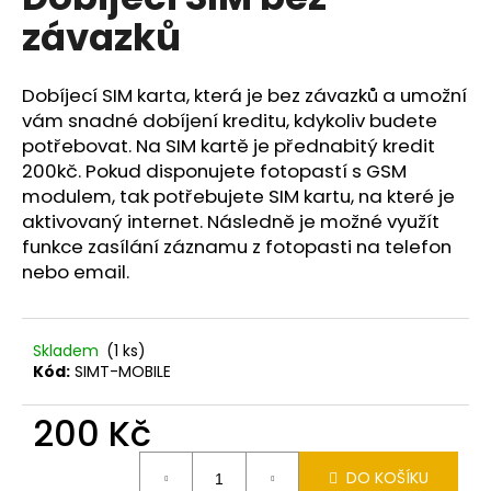
je
a
závazků
0,0
z
j
5
í
hvězdiček.
Dobíjecí SIM karta, která je bez závazků a umožní
t
vám snadné dobíjení kreditu, kdykoliv budete
?
potřebovat. Na SIM kartě je přednabitý kredit
200kč. Pokud disponujete fotopastí s GSM
modulem, tak potřebujete SIM kartu, na které je
aktivovaný internet. Následně je možné využít
funkce zasílání záznamu z fotopasti na telefon
HLEDAT
nebo email.
D
Skladem
(1 ks)
o
Kód:
SIMT-MOBILE
p
o
200 Kč
r
Měrná
u
DO KOŠÍKU
cena: