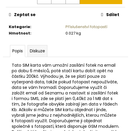
č
u
j
Zeptat se
Sdílet
e
m
Kategorie
:
Příslušenství fotopastí
e
Hmotnost
:
0.027 kg
DIGITÁLNÍ
Popis
Diskuze
SMĚROVÝ
PODAVAČ
KRMIVA
Tato SIM karta vám umožní zasílání fotek na email
MOULTRIE
po dobu 6 měsíců, poté stačí kartu dobít opět na
PRO
částku 200kč. Výhodou je, že se platí pouze za
HUNTER
vyčerpaná data, takže pokud fotopast nepoužíváte,
III
data se vám hromadí. Doporučujeme využít či
DIRECTIONAL
založit email od Seznamu a nastavit si zasílání fotek
2
i formou SMS, zde se platí jen 0,40kč za 1 MB dat s
720
tím, že fotografie obvykle zabírají jen data v řádech
Kč
Kb. Ačkoliv si můžete SIM kartu objednat i jinde,
vybrali jsme jednu z nejvhodnějších, kterou můžete
k fotopasti využít. Doporučujeme ji objednat
společně s fotopastí, která disponuje GSM modulem.