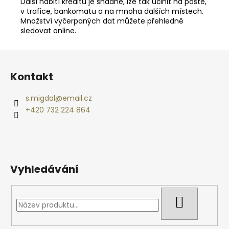
Další nabití kreditu je snadné, lze tak učinit na poště,
v trafice, bankomatu a na mnoha dalších místech.
Množství vyčerpaných dat můžete přehledně
sledovat online.
Z
á
Kontakt
p
a
s.migdal
@
email.cz
t
+420 732 224 864
í
Vyhledávání
HLEDAT