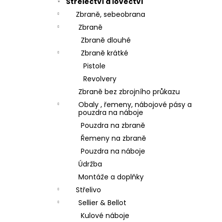
Střelectví a lovectví
Zbraně, sebeobrana
Zbraně
Zbraně dlouhé
Zbraně krátké
Pistole
Revolvery
Zbraně bez zbrojního průkazu
Obaly , řemeny, nábojové pásy a
pouzdra na náboje
Pouzdra na zbraně
Řemeny na zbraně
Pouzdra na náboje
Údržba
Montáže a doplňky
Střelivo
Sellier & Bellot
Kulové náboje