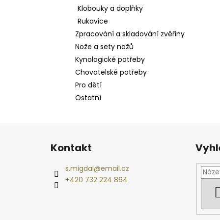
Klobouky a doplňky
Rukavice
Zpracování a skladování zvěřiny
Nože a sety nožů
Kynologické potřeby
Chovatelské potřeby
Pro dětí
Ostatní
Z
á
Kontakt
Vyhl
p
a
s.migdal
@
email.cz
t
+420 732 224 864
í