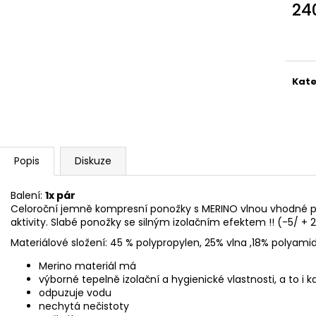
NEJVÝHODNĚJŠÍ SIM DO FOTOPASTI
CVIČNÁ MUNICE –
24
50GB
LUGER
Měr
39 Kč
220 Kč
cena
Kate
Popis
Diskuze
Balení:
1x pár
Celoroční jemně kompresní ponožky s MERINO vlnou vhodné p
aktivity. Slabé ponožky se silným izolačním efektem !! (-5/ + 
Materiálové složení: 45 % polypropylen, 25% vlna ,18% polyamid 
Merino materiál má
výborné tepelně izolační a hygienické vlastnosti, a to i k
odpuzuje vodu
nechytá nečistoty