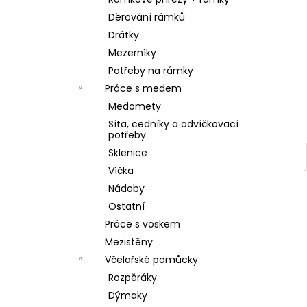
SKLENICE SVAZOVÁ VČELA 770ML BEZ
l
VÍČKA
Děrování rámků
10 Kč
Drátky
Mezerníky
Potřeby na rámky
Práce s medem
Medomety
Síta, cedníky a odvíčkovací
potřeby
Sklenice
Víčka
Nádoby
Ostatní
Práce s voskem
Mezistěny
Včelařské pomůcky
Rozpěráky
Dýmaky