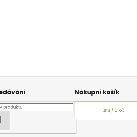
edávání
Nákupní košík
0
KS /
0 KČ
HLEDAT