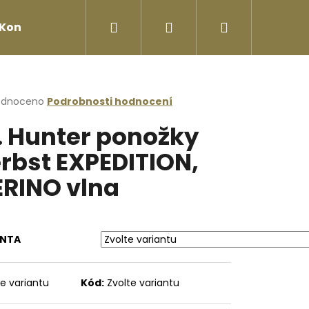
Hledat
Přihlášení
Nákupní
Kontakty
košík
rné
odnoceno
Podrobnosti hodnocení
cení
. Hunter ponožky
ktu
rbst EXPEDITION,
RINO vlna
ček.
ANTA
Následující
te variantu
Kód:
Zvolte variantu