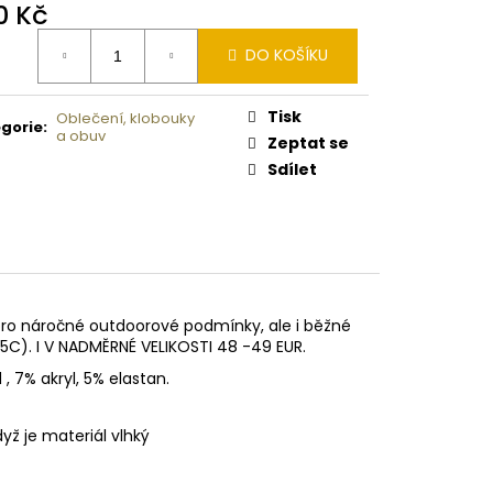
 PISTOLE KAL. .9 MM
0 Kč
ná
DO KOŠÍKU
:
Tisk
Oblečení, klobouky
gorie
:
a obuv
Zeptat se
Sdílet
ro náročné outdoorové podmínky, ale i běžné
25C). I V NADMĚRNÉ VELIKOSTI 48 -49 EUR.
, 7% akryl, 5% elastan.
dyž je materiál vlhký