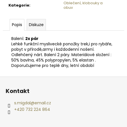
č
Oblečení, klobouky a
Kategorie
:
u
obuv
j
e
Popis
Diskuze
m
e
Balení:
2x pár
Lehké funkční myslivecké ponožky trek,i pro rybáře,
BUNATY
pobyt v přírodě,army i každodenní nošení.
FULL
Odlehčený nárt. Balení 2 páry. Materiálové složení :
HD
50% bavlna, 45% polypropylen, 5% elastan .
GSM
Doporučujeme pro teplé dny, letní období
+
32GB
KARTA
Z
+
á
SIM
Kontakt
KARTA
p
-
a
-
s.migdal
@
email.cz
-
t
+420 732 224 864
-
í
-
AKCE
1+1