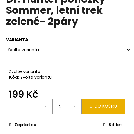
je
a
Sommer, letní trek
0,0
z
j
zelené- 2páry
5
í
hvězdiček.
t
?
VARIANTA
HLEDAT
Zvolte variantu
Kód:
Zvolte variantu
199 Kč
D
o
Měrná
DO KOŠÍKU
cena:
p
o
r
Zeptat se
Sdílet
u