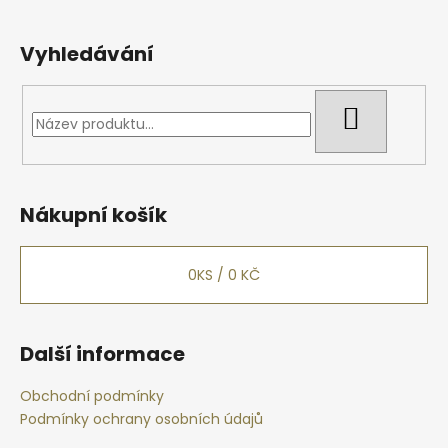
7
090
Vyhledávání
Kč
HLEDAT
Nákupní košík
0
KS /
0 KČ
Další informace
Obchodní podmínky
Podmínky ochrany osobních údajů