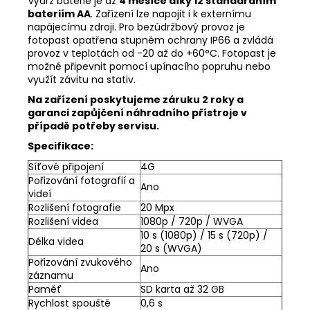
Výdrž baterie je až
4 měsíce díky 12 standardním
bateriím AA
. Zařízení lze napojit i k externímu
napájecímu zdroji. Pro bezúdržbový provoz je
fotopast opatřena stupněm ochrany IP66 a zvládá
provoz v teplotách od -20 až do +60°C. Fotopast je
možné připevnit pomocí upínacího popruhu nebo
využít závitu na stativ.
Na zařízení poskytujeme záruku 2 roky a
garanci zapůjčení náhradního přístroje v
případě potřeby servisu.
Specifikace:
Síťové připojení
4G
Pořizování fotografií a
Ano
videí
Rozlišení fotografie
20 Mpx
Rozlišení videa
1080p / 720p / WVGA
10 s (1080p) / 15 s (720p) /
Délka videa
20 s (WVGA)
Pořizování zvukového
Ano
záznamu
Paměť
SD karta až 32 GB
Rychlost spouště
0,6 s