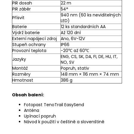
PIR dosah
22 m
PIR záběr
54°
940 nm (60 ks neviditelných
Přísvit
LED)
Baterie
12 ks standardních AA
Výdrž baterie
Až 120 dní
Externí napájecí zdroj
Ano, 6V-12V
Stupeň ochrany
IP66
Provozní teplota
-20℃ až 60℃
ENG, CS, SK, DA, FI, DE, HU, IT,
Jazyky
NO, SV
Montáž
Popruh, stativ
Rozměry
148 mm × 116 mm × 74 mm
Hmotnost
386 g
Obsah
balení:
Fotopast TenoTrail EasySend
Anténa
Upínací popruh
Návod k použití v češtině a slovenštině