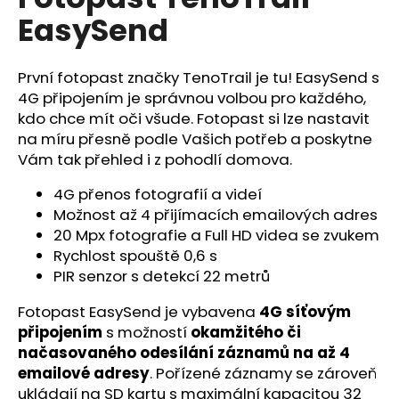
je
a
EasySend
0,0
z
j
5
í
hvězdiček.
První fotopast značky TenoTrail je tu! EasySend s
t
4G připojením je správnou volbou pro každého,
?
kdo chce mít oči všude. Fotopast si lze nastavit
na míru přesně podle Vašich potřeb a poskytne
Vám tak přehled i z pohodlí domova.
4G přenos fotografií a videí
HLEDAT
Možnost až 4 přijímacích emailových adres
20 Mpx fotografie a Full HD videa se zvukem
Rychlost spouště 0,6 s
PIR senzor s detekcí 22 metrů
D
o
Fotopast EasySend je vybavena
4G síťovým
p
připojením
s možností
okamžitého či
o
načasovaného odesílání záznamů na až 4
r
emailové adresy
. Pořízené záznamy se zároveň
u
ukládají na
SD kartu
s maximální kapacitou 32