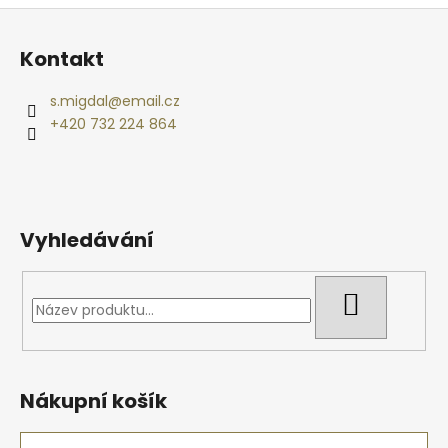
Z
á
Kontakt
p
a
s.migdal
@
email.cz
t
+420 732 224 864
í
Vyhledávání
HLEDAT
Nákupní košík