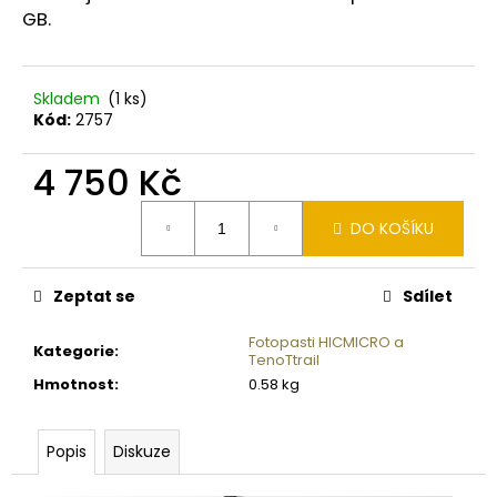
č
GB.
u
j
e
m
Skladem
(1 ks)
Kód:
2757
e
4 750 Kč
BALLISTOL
SPRAY
Měrná
–
DO KOŠÍKU
cena:
350ML
310
Kč
Zeptat se
Sdílet
Fotopasti HICMICRO a
Kategorie
:
TenoTtrail
Hmotnost
:
0.58 kg
Popis
Diskuze