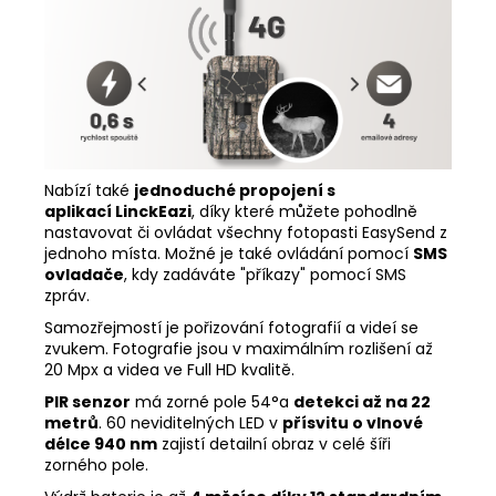
Nabízí také
jednoduché propojení s
aplikací LinckEazi
, díky které můžete pohodlně
nastavovat či ovládat všechny fotopasti EasySend z
jednoho místa. Možné je také ovládání pomocí
SMS
ovladače
, kdy zadáváte "příkazy" pomocí SMS
zpráv.
Samozřejmostí je pořizování fotografií a videí se
zvukem. Fotografie jsou v maximálním rozlišení až
20 Mpx a videa ve Full HD kvalitě.
PIR senzor
má zorné pole 54°a
detekci až na 22
metrů
. 60 neviditelných LED v
přísvitu o vlnové
délce 940 nm
zajistí detailní obraz v celé šíři
zorného pole.