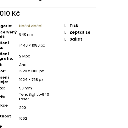
 PISTOLE KAL. .9 MM
 010 Kč
ná
:
Tisk
gorie
:
Noční vidění
ačervený
Zeptat se
940 nm
vit
:
Sdílet
išení
1440 × 1080 px
a
:
išení
2 Mpx
grafie
:
i
:
Ano
or
:
1920 x 1080 px
išení
1024 × 768 px
leje
:
ka
:
50 mm
TenoSight L-940
vit
:
Laser
ekce
200
tnost
1062
ž