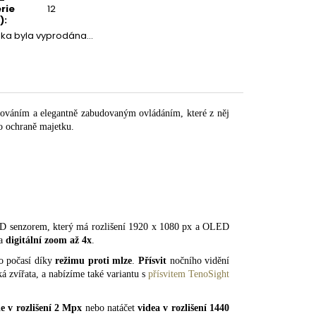
rie
12
)
:
žka byla vyprodána…
váním a elegantně zabudovaným ovládáním, které z něj
bo ochraně majetku.
HD senzorem, který má rozlišení 1920 x 1080 px a OLED
a
digitální zoom až 4x
.
ho počasí díky
režimu proti mlze
.
Přísvit
nočního vidění
ká zvířata, a nabízíme také variantu s
přísvitem TenoSight
ie v rozlišení 2 Mpx
nebo natáčet
videa v rozlišení 1440