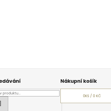
edávání
Nákupní košík
0
KS /
0 KČ
HLEDAT