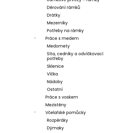
SKLENICE SVAZOVÁ VČELA 770ML BEZ
l
VÍČKA
Děrování rámků
10 Kč
Drátky
Mezerníky
Potřeby na rámky
Práce s medem
Medomety
Síta, cedníky a odvíčkovací
potřeby
Sklenice
Víčka
Nádoby
Ostatní
Práce s voskem
Mezistěny
Včelařské pomůcky
Rozpěráky
Dýmaky