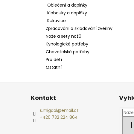
Oblečení a doplňky
Klobouky a doplňky
Rukavice
Zpracování a skladování zvěřiny
Nože a sety nožů
Kynologické potřeby
Chovatelské potřeby
Pro dětí
Ostatní
Z
á
Kontakt
Vyhl
p
a
s.migdal
@
email.cz
t
+420 732 224 864
í