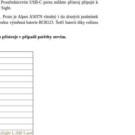
 Prostřednictvím USB-C portu můžete přístroj připojit k
 Sight.
P67. Proto je Alpex A50TN vhodný i do drsných podmínek
a jedna výměnná baterie RCR123. Šetří baterii díky režimu
přístroje v případě potřeby servisu.
oSight L-940 Laser