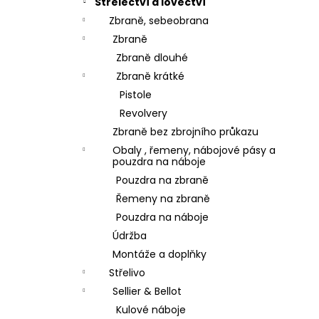
Střelectví a lovectví
Zbraně, sebeobrana
Zbraně
Zbraně dlouhé
Zbraně krátké
Pistole
Revolvery
Zbraně bez zbrojního průkazu
Obaly , řemeny, nábojové pásy a
pouzdra na náboje
Pouzdra na zbraně
Řemeny na zbraně
Pouzdra na náboje
Údržba
Montáže a doplňky
Střelivo
Sellier & Bellot
Kulové náboje