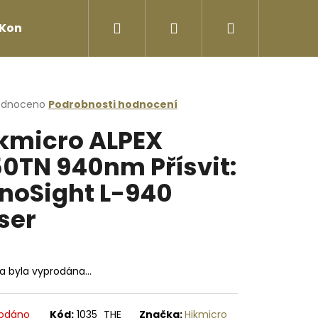
Hledat
Přihlášení
Nákupní
Kontakty
košík
rné
odnoceno
Podrobnosti hodnocení
cení
kmicro ALPEX
ktu
0TN 940nm Přísvit:
noSight L-940
ček.
ser
ka byla vyprodána…
Následující
odáno
Kód:
1035_THE
Značka:
Hikmicro