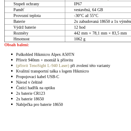
Stupeň ochrany
IP67
Paměť
vestavěná, 64 GB
Provozní teplota
-30°C až 55°C
Baterie
2x zabudovaná 18650 a 1x výmě
Výdrž baterie
12 hod
Rozměry
442 mm × 78,1 mm × 83,5 mm
Hmotnost
1062 g
Obsah balení:
Puškohled Hikmicro Alpex A50TN
Přísvit 940nm + montáž k přísvitu
(přísvit TenoSight L-940 Laser)
při zvolení této varianty
Kvalitní transportní taška s logem Hikmicro
Propojovací kabel USB-C
Návod v češtině
Čistící hadřík na optiku
2x baterie CR123
2x baterie 18650
Nabíječka pro baterie 18650