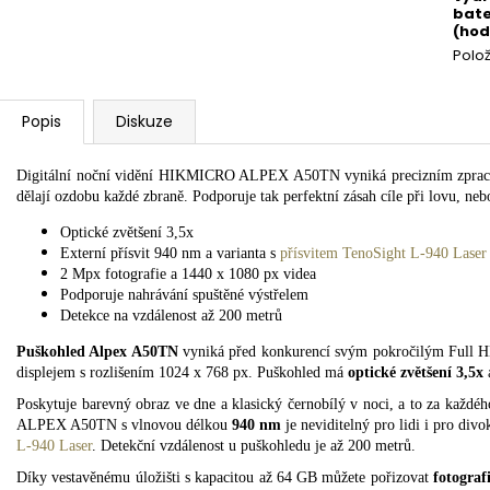
bate
(hod
Polo
Popis
Diskuze
Digitální noční vidění HIKMICRO ALPEX A50TN vyniká precizním zpraco
dělají ozdobu každé zbraně. Podporuje tak perfektní zásah cíle při lovu, ne
Optické zvětšení 3,5x
Externí přísvit 940 nm a varianta s
přísvitem TenoSight L-940 Laser
2 Mpx fotografie a 1440 x 1080 px videa
Podporuje nahrávání spuštěné výstřelem
Detekce na vzdálenost až 200 metrů
Puškohled Alpex A50TN
vyniká před konkurencí svým pokročilým Full 
displejem s rozlišením 1024 x 768 px. Puškohled má
optické zvětšení 3,5x
Poskytuje barevný obraz ve dne a klasický černobílý v noci, a to za každé
ALPEX A50TN s vlnovou délkou
940 nm
je neviditelný pro lidi i pro divo
L-940 Laser
. Detekční vzdálenost u puškohledu je až 200 metrů.
Díky vestavěnému úložišti s kapacitou až 64 GB můžete pořizovat
fotograf