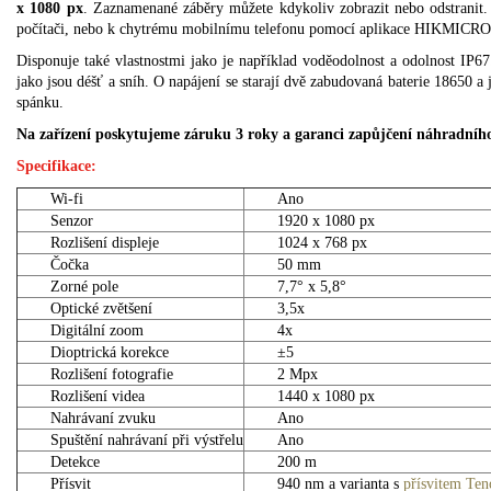
x 1080 px
. Zaznamenané záběry můžete kdykoliv zobrazit nebo odstranit.
počítači, nebo k chytrému mobilnímu telefonu pomocí aplikace HIKMICRO
Disponuje také vlastnostmi jako je například voděodolnost a odolnost I
jako jsou déšť a sníh. O napájení se starají dvě zabudovaná baterie 18650 
spánku.
Na zařízení poskytujeme záruku 3 roky a garanci zapůjčení náhradního 
Specifikace:
Wi-fi
Ano
Senzor
1920 x 1080 px
Rozlišení displeje
1024 x 768 px
Čočka
50 mm
Zorné pole
7,7° x 5,8°
Optické zvětšení
3,5x
Digitální zoom
4x
Dioptrická korekce
±5
Rozlišení fotografie
2 Mpx
Rozlišení videa
1440 x 1080 px
Nahrávaní zvuku
Ano
Spuštění nahrávaní při výstřelu
Ano
Detekce
200 m
Přísvit
940 nm a varianta s
přísvitem Ten