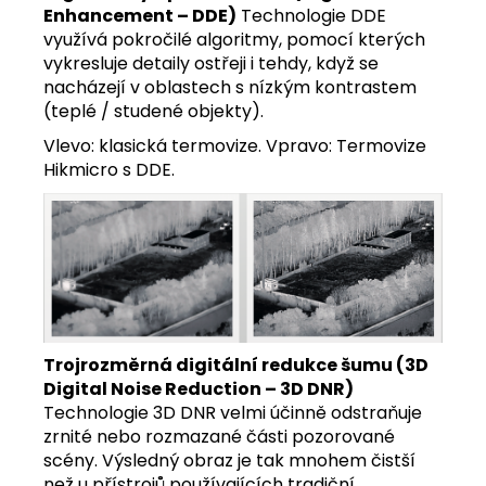
Enhancement – DDE)
Technologie DDE
využívá pokročilé algoritmy, pomocí kterých
vykresluje detaily ostřeji i tehdy, když se
nacházejí v oblastech s nízkým kontrastem
(teplé / studené objekty).
Vlevo: klasická termovize. Vpravo: Termovize
Hikmicro s DDE.
Trojrozměrná digitální redukce šumu (3D
Digital Noise Reduction – 3D DNR)
Technologie 3D DNR velmi účinně odstraňuje
zrnité nebo rozmazané části pozorované
scény. Výsledný obraz je tak mnohem čistší
než u přístrojů používajících tradiční