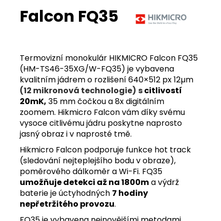
Falcon FQ35
Termovizní monokulár HIKMICRO Falcon FQ35
(HM-TS46-35XG/W-FQ35) je vybavena
kvalitním jádrem o rozlišení 640×512 px 12µm
(12 mikronová technologie)
s
citlivostí
20mK,
35 mm čočkou a 8x digitálním
zoomem. Hikmicro Falcon vám díky svému
vysoce citlivému jádru poskytne naprosto
jasný obraz i v naprosté tmě.
Hikmicro Falcon podporuje funkce hot track
(sledování nejteplejšího bodu v obraze),
poměrového dálkoměr a Wi-Fi. FQ35
umožňuje detekci až na 1800m
a výdrž
baterie je úctyhodných
7 hodiny
nepřetržitého provozu
.
FQ35 je vybavena nejnovějšími metodami