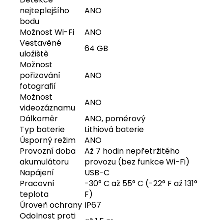
nejteplejšího
ANO
bodu
Možnost Wi-Fi
ANO
Vestavěné
64 GB
uložiště
Možnost
pořizování
ANO
fotografií
Možnost
ANO
videozáznamu
Dálkoměr
ANO, poměrový
Typ baterie
Lithiová baterie
Úsporný režim
ANO
Provozní doba
Až 7 hodin nepřetržitého
akumulátoru
provozu (bez funkce Wi-Fi)
Napájení
USB-C
Pracovní
-30° C až 55° C (-22° F až 131°
teplota
F)
Úroveň ochrany
IP67
Odolnost proti