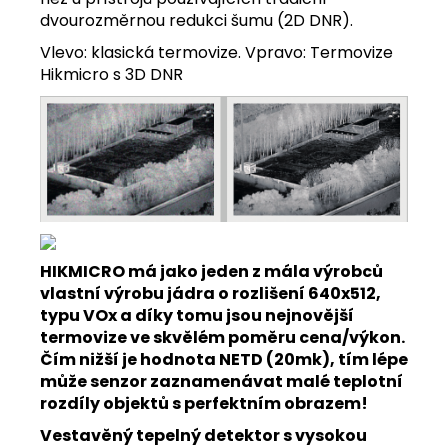
dvourozměrnou redukci šumu (2D DNR).
Vlevo: klasická termovize. Vpravo: Termovize
Hikmicro s 3D DNR
HIKMICRO má jako jeden z mála výrobců
vlastní výrobu jádra o rozlišení 640x512,
typu VOx a díky tomu jsou nejnovější
termovize ve skvělém poměru cena/výkon.
Čím nižší je hodnota NETD (20mk), tím lépe
může senzor zaznamenávat malé teplotní
rozdíly objektů s perfektním obrazem!
Vestavěný tepelný detektor s vysokou