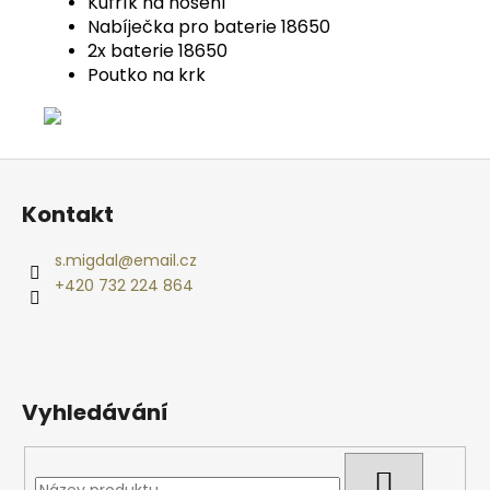
Kufřík na nošení
Nabíječka pro baterie 18650
2x baterie 18650
Poutko na krk
Z
á
Kontakt
p
a
s.migdal
@
email.cz
t
+420 732 224 864
í
Vyhledávání
HLEDAT