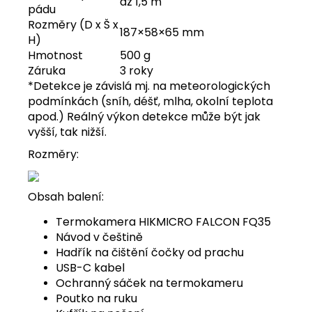
až 1,5 m
pádu
Rozměry (D x Š x
187×58×65 mm
H)
Hmotnost
500 g
Záruka
3 roky
*Detekce je závislá mj. na meteorologických
podmínkách (sníh, déšť, mlha, okolní teplota
apod.) Reálný výkon detekce může být jak
vyšší, tak nižší.
Rozměry:
Obsah balení:
Termokamera HIKMICRO FALCON FQ35
Návod v češtině
Hadřík na čištění čočky od prachu
USB-C kabel
Ochranný sáček na termokameru
Poutko na ruku