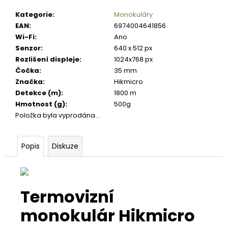
č
u
Kategorie
:
Monokuláry
j
EAN
:
6974004641856
e
Wi-Fi
:
Ano
m
Senzor
:
640 x 512 px
e
Rozlišení displeje
:
1024x768 px
Čočka
:
35 mm
Značka
:
Hikmicro
DIGITÁLNÍ
Detekce (m)
:
1800 m
SMĚROVÝ
PODAVAČ
Hmotnost (g)
:
500g
KRMIVA
Položka byla vyprodána…
MOULTRIE
PRO
HUNTER
Popis
Diskuze
III
DIRECTIONAL
2
720
Kč
Termovizní
monokulár Hikmicro