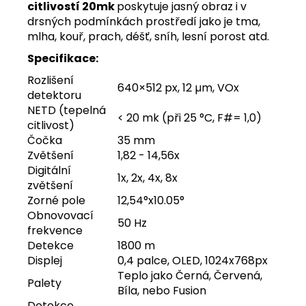
citlivostí 20mk
poskytuje jasný obraz i v
drsných podmínkách prostředí jako je tma,
mlha, kouř, prach, déšť, sníh, lesní porost atd.
Specifikace:
Rozlišení
640×512 px, 12 µm, VOx
detektoru
NETD (tepelná
< 20 mk (při 25 °C, F#= 1,0)
citlivost)
Čočka
35 mm
Zvětšení
1,82 - 14,56x
Digitální
1x, 2x, 4x, 8x
zvětšení
Zorné pole
12,54°x10.05°
Obnovovací
50 Hz
frekvence
Detekce
1800 m
Displej
0,4 palce, OLED, 1024x768px
Teplo jako Černá, Červená,
Palety
Bíla, nebo Fusion
Detekce