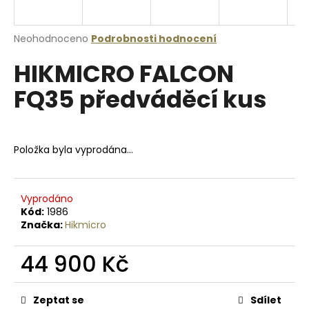
a
j
Průměrné
Neohodnoceno
Podrobnosti hodnocení
í
hodnocení
HIKMICRO FALCON
produktu
t
je
?
FQ35 předváděcí kus
0,0
z
5
hvězdiček.
Položka byla vyprodána…
HLEDAT
Vyprodáno
Kód:
1986
D
Značka:
Hikmicro
o
p
44 900 Kč
o
r
Měrná
u
cena:
Zeptat se
Sdílet