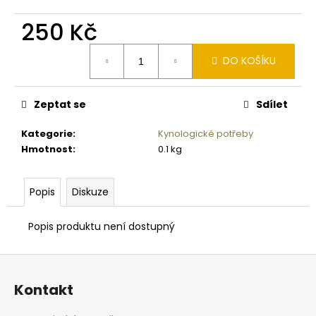
č
u
250 Kč
j
e
Měrná
DO KOŠÍKU
m
cena:
e
Zeptat se
Sdílet
CVIČNÁ
MUNICE
Kategorie
:
Kynologické potřeby
–
Hmotnost
:
0.1 kg
PISTOLE
KAL.
.9
Popis
Diskuze
MM
LUGER
220
Popis produktu není dostupný
Kč
Z
á
Kontakt
p