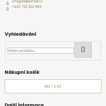
a
s.migdal
@
email.cz
t
+420 732 224 864
í
Vyhledávání
HLEDAT
Nákupní košík
0
KS /
0 KČ
Další informace