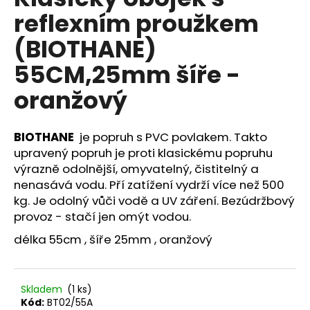
je
a
reflexním proužkem
0,0
z
j
(BIOTHANE)
5
í
hvězdiček.
55CM,25mm šíře -
t
?
oranžový
BIOTHANE
je popruh s PVC povlakem. Takto
upravený popruh je proti klasickému popruhu
HLEDAT
výrazně odolnější, omyvatelný, čistitelný a
nenasává vodu. Pří zatížení vydrží více než 500
kg. Je odolný vůči vodě a UV záření. Bezúdržbový
provoz - stačí jen omýt vodou.
D
o
délka 55cm , šíře 25mm , oranžový
p
o
r
Skladem
(1 ks)
u
Kód:
BT02/55A