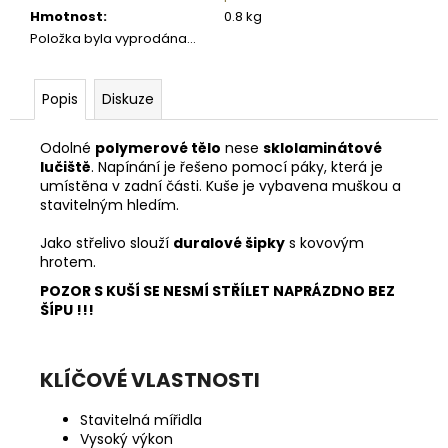
č
Hmotnost
:
0.8 kg
u
Položka byla vyprodána…
j
e
m
Popis
Diskuze
e
Odolné
polymerové tělo
nese
sklolaminátové
lučiště
. Napínání je řešeno pomocí páky, která je
NEJVÝHODNĚJŠÍ
umístěna v zadní části. Kuše je vybavena muškou a
SIM
DO
stavitelným hledím.
FOTOPASTI
50GB
Jako střelivo slouží
duralové šipky
s kovovým
hrotem.
39
Kč
POZOR S KUŠÍ SE NESMÍ STŘÍLET NAPRÁZDNO BEZ
ŠÍPU !!!
KLÍČOVÉ VLASTNOSTI
Stavitelná mířidla
Vysoký výkon