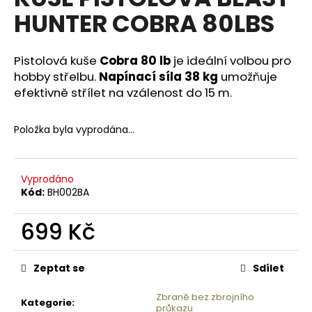
je
a
HUNTER COBRA 80LBS
0,0
z
j
5
í
hvězdiček.
Pistolová kuše
Cobra 80 lb
je ideální volbou pro
t
hobby střelbu.
Napínací síla 38 kg
umožňuje
?
efektivně střílet na vzálenost do 15 m.
Položka byla vyprodána…
HLEDAT
Vyprodáno
Kód:
BH002BA
D
699 Kč
o
Měrná
p
cena:
o
Zeptat se
Sdílet
r
u
Zbraně bez zbrojního
Kategorie
:
průkazu