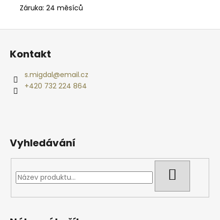
Záruka:
24 měsíců
Z
á
Kontakt
p
a
s.migdal
@
email.cz
t
+420 732 224 864
í
Vyhledávání
HLEDAT