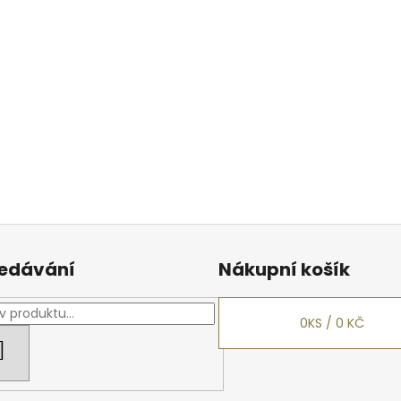
edávání
Nákupní košík
0
KS /
0 KČ
HLEDAT