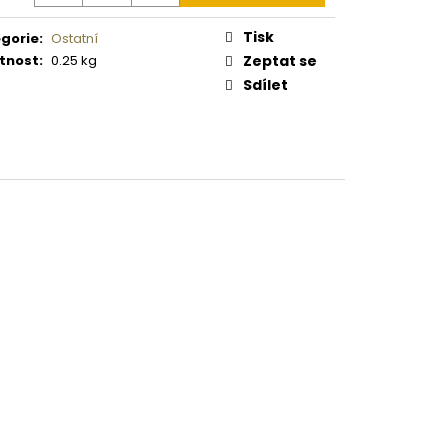
ná
 PISTOLE KAL. .9 MM
:
Tisk
gorie
:
Ostatní
tnost
:
0.25 kg
Zeptat se
Sdílet