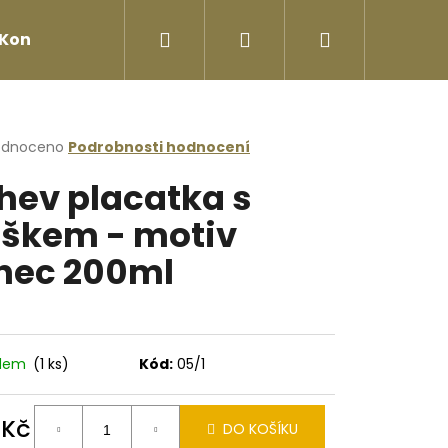
Hledat
Přihlášení
Nákupní
Kontakty
košík
rné
odnoceno
Podrobnosti hodnocení
cení
hev placatka s
ktu
škem - motiv
nec 200ml
ček.
adem
(1 ks)
Kód:
05/1
Následující
 Kč
DO KOŠÍKU