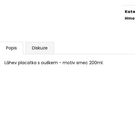
Měr
NEJVÝHODNĚJŠÍ SIM DO FOTOPASTI
CVIČNÁ MUNICE –
cena
50GB
LUGER
Kate
39 Kč
220 Kč
Hmo
Popis
Diskuze
Láhev placatka s ouškem - motiv srnec 200ml.