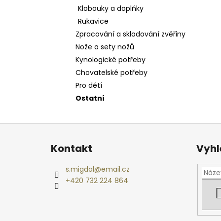
Klobouky a doplňky
Rukavice
Zpracování a skladování zvěřiny
Nože a sety nožů
Kynologické potřeby
Chovatelské potřeby
Pro dětí
Ostatní
Z
á
Kontakt
Vyhl
p
a
s.migdal
@
email.cz
t
+420 732 224 864
í