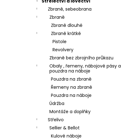
Střelectví a lovectví
Zbraně, sebeobrana
Zbraně
Zbraně dlouhé
Zbraně krátké
Pistole
Revolvery
Zbraně bez zbrojního průkazu
Obaly , řemeny, nábojové pásy a
pouzdra na náboje
Pouzdra na zbraně
Řemeny na zbraně
Pouzdra na náboje
Údržba
Montáže a doplňky
Střelivo
Sellier & Bellot
Kulové náboje