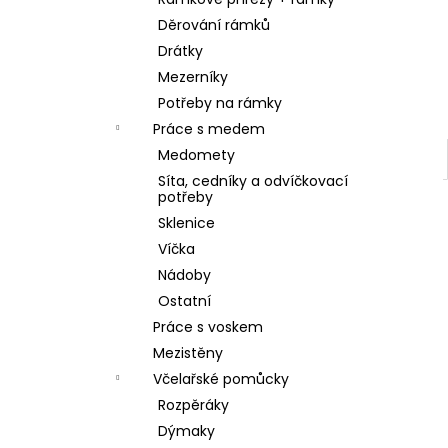
SKLENICE SVAZOVÁ VČELA 770ML BEZ
l
VÍČKA
Děrování rámků
10 Kč
Drátky
Mezerníky
Potřeby na rámky
Práce s medem
Medomety
Síta, cedníky a odvíčkovací
potřeby
Sklenice
Víčka
Nádoby
Ostatní
Práce s voskem
Mezistěny
Včelařské pomůcky
Rozpěráky
Dýmaky