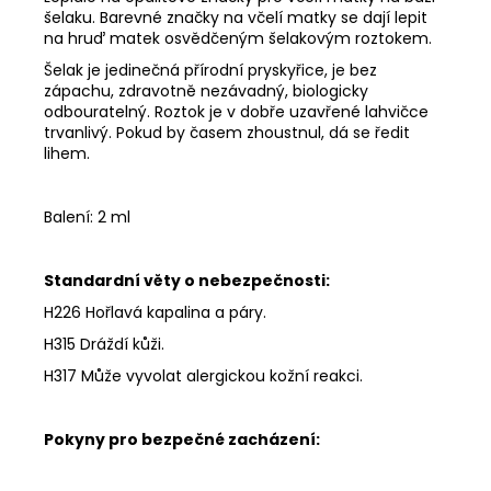
č
šelaku. Barevné značky na včelí matky se dají lepit
u
na hruď matek osvědčeným šelakovým roztokem.
j
Šelak je jedinečná přírodní pryskyřice, je bez
e
zápachu, zdravotně nezávadný, biologicky
m
odbouratelný. Roztok je v dobře uzavřené lahvičce
e
trvanlivý. Pokud by časem zhoustnul, dá se ředit
lihem.
CVIČNÁ
MUNICE
Balení: 2 ml
–
PISTOLE
KAL.
.9
Standardní věty o nebezpečnosti:
MM
H226 Hořlavá kapalina a páry.
LUGER
H315 Dráždí kůži.
220
Kč
H317 Může vyvolat alergickou kožní reakci.
Pokyny pro bezpečné zacházení: