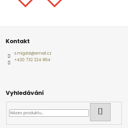
Z
á
Kontakt
p
a
s.migdal
@
email.cz
t
+420 732 224 864
í
Vyhledávání
HLEDAT