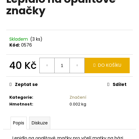
je
a
značky
0,0
z
j
5
í
hvězdiček.
t
?
Skladem
(3 ks)
Kód:
0576
40 Kč
DO KOŠÍKU
HLEDAT
Měrná
cena:
Zeptat se
Sdílet
Kategorie
:
Značení
D
Hmotnost
:
0.002 kg
o
p
o
Popis
Diskuze
r
u
Lepidlo na opalitové značky pro včelí matky na bázi