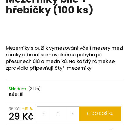
je
a
hřebíčky (100 ks)
0,0
z
j
5
í
hvězdiček.
t
?
Mezerníky slouží k vymezování včelí mezery mezi
rámky a brání samovolnému pohybu při
přesunech úlů a medníků. Na každý rámek se
HLEDAT
zpravidla připevňují čtyři mezerníky.
Skladem
(31 ks)
D
Kód:
111
o
p
36 Kč
–19 %
o
29 Kč
DO KOŠÍKU
r
u
Měrná
cena: