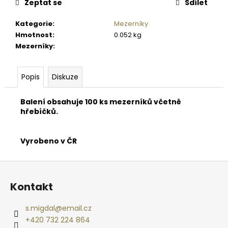
č
Zeptat se
Sdílet
u
j
Kategorie
:
Mezerníky
e
Hmotnost
:
0.052 kg
m
Mezerníky
:
e
Popis
Diskuze
CVIČNÁ
MUNICE
Balení obsahuje 100 ks mezerníků včetně
–
hřebíčků.
PISTOLE
KAL.
.9
MM
Vyrobeno v ČR
LUGER
220
Z
Kč
á
Kontakt
p
a
s.migdal
@
email.cz
t
+420 732 224 864