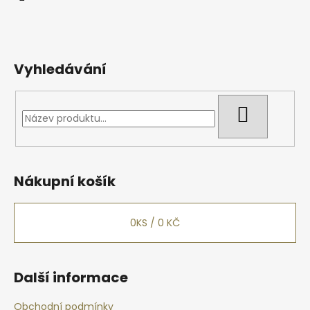
í
Vyhledávání
HLEDAT
Nákupní košík
0
KS /
0 KČ
Další informace
Obchodní podmínky