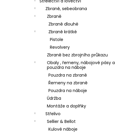
Střelectví a lovectví
Zbraně, sebeobrana
Zbraně
Zbraně dlouhé
Zbraně krátké
Pistole
Revolvery
Zbraně bez zbrojního průkazu
Obaly , řemeny, nábojové pásy a
pouzdra na náboje
Pouzdra na zbraně
Řemeny na zbraně
Pouzdra na náboje
Údržba
Montáže a doplňky
Střelivo
Sellier & Bellot
Kulové náboje