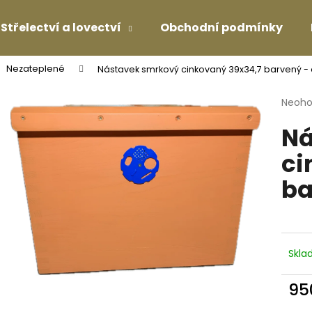
Střelectví a lovectví
Obchodní podmínky
Nezateplené
Nástavek smrkový cinkovaný 39x34,7 barvený -
Co potřebujete najít?
Průmě
Neoh
hodno
Ná
produ
HLEDAT
je
ci
0,0
z
ba
5
Doporučujeme
hvězdi
Skl
95
Měr