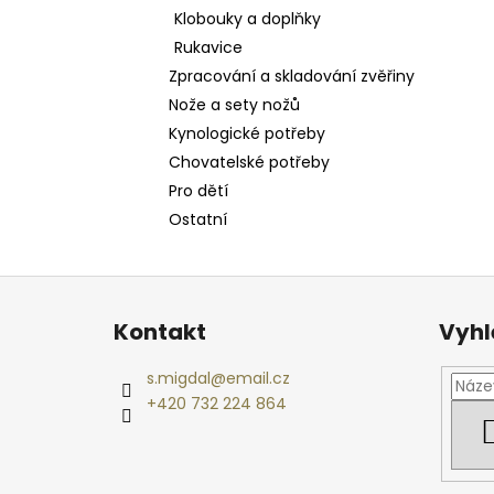
Klobouky a doplňky
Rukavice
Zpracování a skladování zvěřiny
Nože a sety nožů
Kynologické potřeby
Chovatelské potřeby
Pro dětí
Ostatní
Z
á
Kontakt
Vyhl
p
a
s.migdal
@
email.cz
t
+420 732 224 864
í