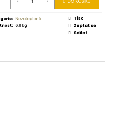
 PISTOLE KAL. .9 MM
DO KOŠÍKU
:
Tisk
gorie
:
Nezateplené
tnost
:
6.9 kg
Zeptat se
Sdílet