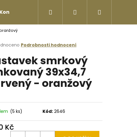
Hledat
Přihlášení
Nákupní
Kontakty
 oranžový
košík
rné
odnoceno
Podrobnosti hodnocení
cení
stavek smrkový
ktu
nkovaný 39x34,7
rvený - oranžový
ček.
adem
(5 ks)
Kód:
2646
Následující
0 Kč
ná