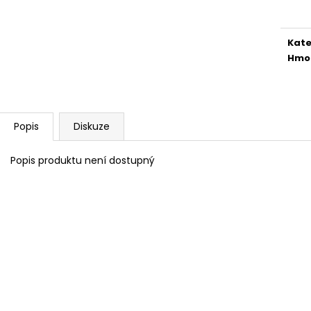
NEJVÝHODNĚJŠÍ SIM DO FOTOPASTI
CVIČNÁ MUNICE –
cena
50GB
LUGER
39 Kč
220 Kč
Kate
Hmo
Popis
Diskuze
Popis produktu není dostupný