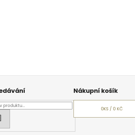
edávání
Nákupní košík
0
KS /
0 KČ
HLEDAT