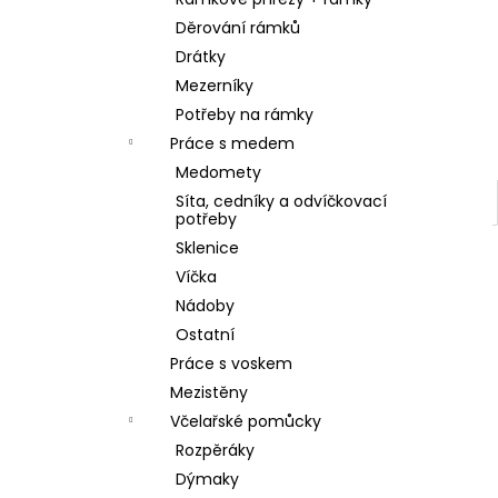
SKLENICE SVAZOVÁ VČELA 770ML BEZ
l
VÍČKA
Děrování rámků
10 Kč
Drátky
Mezerníky
Potřeby na rámky
Práce s medem
Medomety
Síta, cedníky a odvíčkovací
potřeby
Sklenice
Víčka
Nádoby
Ostatní
Práce s voskem
Mezistěny
Včelařské pomůcky
Rozpěráky
Dýmaky