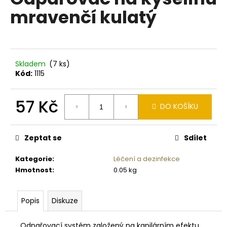
je
a
mravenčí kulatý
0,0
z
j
5
í
hvězdiček.
t
?
Skladem
(7 ks)
Kód:
1115
57 Kč
DO KOŠÍKU
HLEDAT
Měrná
cena:
Zeptat se
Sdílet
Kategorie
:
Léčení a dezinfekce
D
Hmotnost
:
0.05 kg
o
p
o
Popis
Diskuze
r
u
Odpařovací systém založený na kapilárním efektu