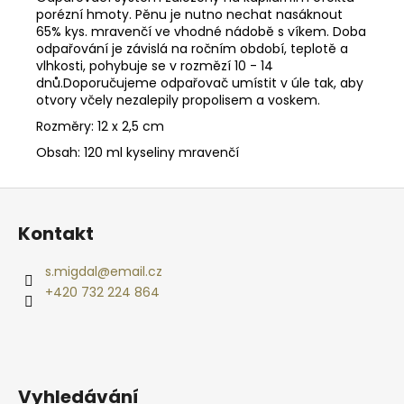
č
porézní hmoty. Pěnu je nutno nechat nasáknout
u
65% kys. mravenčí ve vhodné nádobě s víkem. Doba
j
odpařování je závislá na ročním období, teplotě a
e
vlhkosti, pohybuje se v rozmězí 10 - 14
m
dnů.Doporučujeme odpařovač umístit v úle tak, aby
e
otvory včely nezalepily propolisem a voskem.
Rozměry: 12 x 2,5 cm
Obsah: 120 ml kyseliny mravenčí
DIGITÁLNÍ
SMĚROVÝ
PODAVAČ
Z
KRMIVA
MOULTRIE
á
Kontakt
PRO
p
HUNTER
III
a
s.migdal
@
email.cz
DIRECTIONAL
t
+420 732 224 864
2
í
720
Kč
Vyhledávání