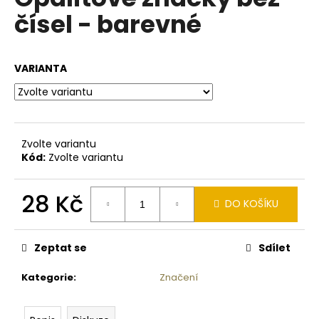
je
a
čísel - barevné
0,0
z
j
5
í
hvězdiček.
VARIANTA
t
?
Zvolte variantu
Kód:
Zvolte variantu
HLEDAT
28 Kč
DO KOŠÍKU
Měrná
D
cena:
o
Zeptat se
Sdílet
p
o
Kategorie
:
Značení
r
u