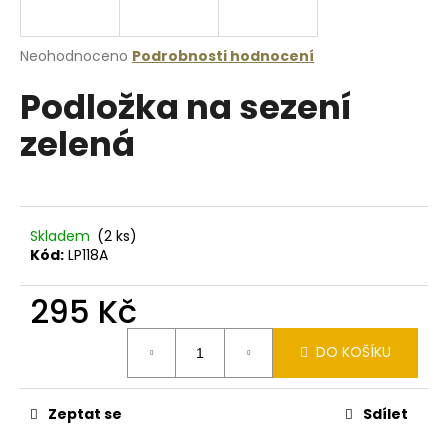
a
j
Průměrné
Neohodnoceno
Podrobnosti hodnocení
í
hodnocení
Podložka na sezení
produktu
t
je
?
zelená
0,0
z
5
hvězdiček.
HLEDAT
Skladem
(2 ks)
Kód:
LP118A
295 Kč
D
Měrná
o
DO KOŠÍKU
cena:
p
o
r
Zeptat se
Sdílet
u