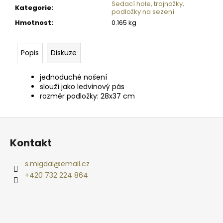
č
Sedací hole, trojnožky,
Kategorie
:
u
podložky na sezení
j
Hmotnost
:
0.165 kg
e
m
Popis
Diskuze
e
jednoduché nošení
DIGITÁLNÍ
slouží jako ledvinový pás
SMĚROVÝ
rozměr podložky: 28x37 cm
PODAVAČ
KRMIVA
MOULTRIE
Z
PRO
á
HUNTER
Kontakt
III
p
DIRECTIONAL
a
s.migdal
@
email.cz
2
t
720
+420 732 224 864
Kč
í