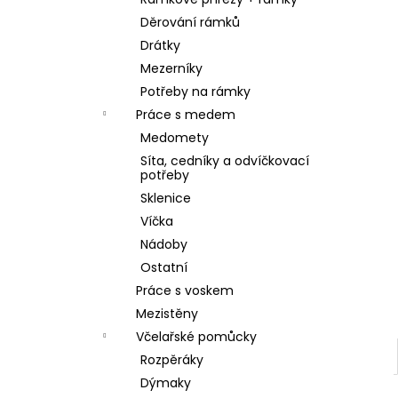
SKLENICE SVAZOVÁ VČELA 770ML BEZ
l
VÍČKA
Děrování rámků
10 Kč
Drátky
Mezerníky
Potřeby na rámky
Práce s medem
Medomety
Síta, cedníky a odvíčkovací
potřeby
Sklenice
Víčka
Nádoby
Ostatní
Práce s voskem
Mezistěny
Včelařské pomůcky
Rozpěráky
Dýmaky