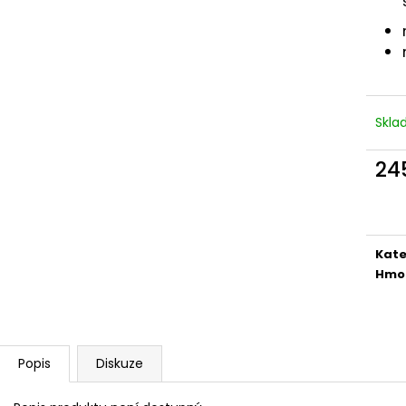
NEJVÝHODNĚJŠÍ SIM DO FOTOPASTI
CVIČNÁ MUNICE –
50GB
LUGER
39 Kč
220 Kč
Skl
24
Měr
cena
Kate
Hmo
Popis
Diskuze