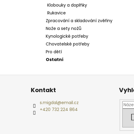
Klobouky a doplňky
Rukavice
Zpracování a skladování zvěřiny
Nože a sety nožů
Kynologické potřeby
Chovatelské potřeby
Pro dětí
Ostatní
Z
á
Kontakt
Vyhl
p
a
s.migdal
@
email.cz
t
+420 732 224 864
í