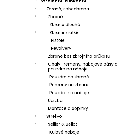
Střelectví a lovectví
Zbraně, sebeobrana
Zbraně
Zbraně dlouhé
Zbraně krátké
Pistole
Revolvery
Zbraně bez zbrojního průkazu
Obaly , řemeny, nábojové pásy a
pouzdra na náboje
Pouzdra na zbraně
Řemeny na zbraně
Pouzdra na náboje
Údržba
Montáže a doplňky
Střelivo
Sellier & Bellot
Kulové náboje