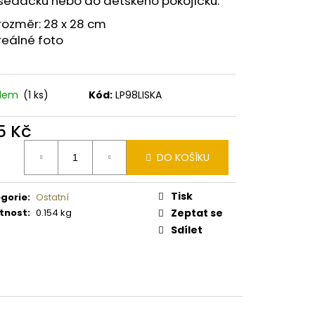
sedačku nebo do dětského pokojíčku.
 PISTOLE KAL. .9 MM
rozměr: 28 x 28 cm
reálné foto
adem
(1 ks)
Kód:
LP98LISKA
5 Kč
ná
DO KOŠÍKU
:
Tisk
gorie
:
Ostatní
tnost
:
0.154 kg
Zeptat se
Sdílet