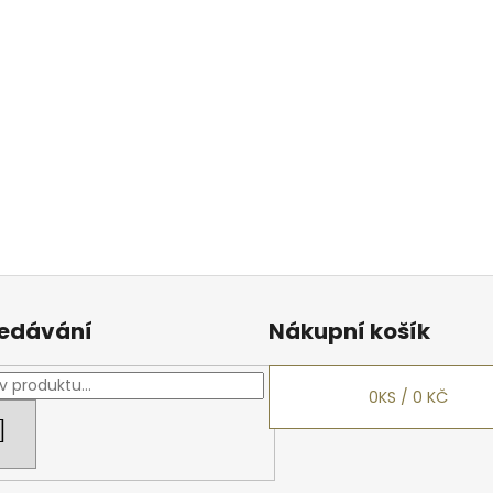
edávání
Nákupní košík
0
KS /
0 KČ
HLEDAT