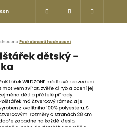
Hledat
Přihlášení
Nákupní
Kontakty
košík
rné
odnoceno
Podrobnosti hodnocení
cení
lštářek dětský -
ktu
ška
ček.
Polštářek WILDZONE má líbivé provedení
s motivem zvířat, zvěře či ryb a ocení jej
zejména děti a přátelé přírody.
Polštářek má čtvercový rámec a je
vyroben z kvalitního 100% polyesteru. S
Následující
čtvercovými rozměry o stranách 28 cm
dobře zapadne na každé křeslo,