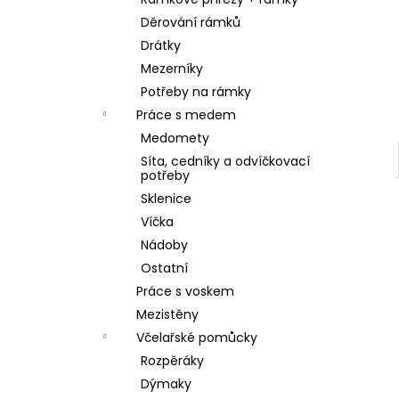
SKLENICE SVAZOVÁ VČELA 770ML BEZ
l
VÍČKA
Děrování rámků
10 Kč
Drátky
Mezerníky
Potřeby na rámky
Práce s medem
Medomety
Síta, cedníky a odvíčkovací
potřeby
Sklenice
Víčka
Nádoby
Ostatní
Práce s voskem
Mezistěny
Včelařské pomůcky
Rozpěráky
Dýmaky