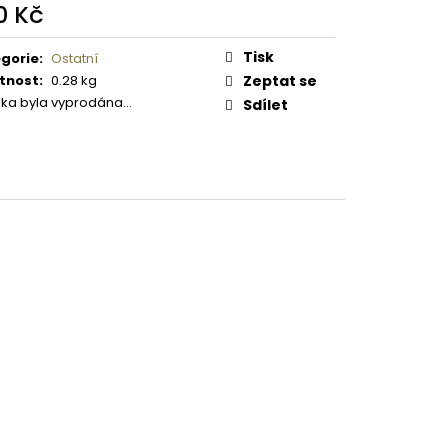
 PISTOLE KAL. .9 MM
0 Kč
ná
:
Tisk
gorie
:
Ostatní
tnost
:
0.28 kg
Zeptat se
žka byla vyprodána…
Sdílet