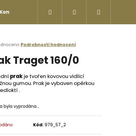
Hledat
Přihlášení
Nákupní
Kontakty
košík
rné
odnoceno
Podrobnosti hodnocení
cení
ak Traget 160/0
ktu
adní
prak
je tvořen kovovou vidlicí
užnou gumou. Prak je vybaven opěrkou
ček.
edloktí .
ka byla vyprodána…
Následující
odáno
Kód:
979_57_2