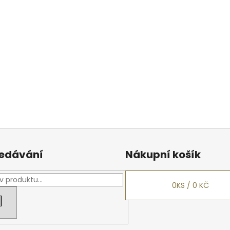
edávání
Nákupní košík
0
KS /
0 KČ
HLEDAT