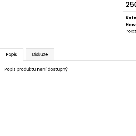
NEJVÝHODNĚJŠÍ SIM DO FOTOPASTI
CVIČNÁ MUNICE –
25
50GB
LUGER
Měr
39 Kč
220 Kč
cena
Kate
Hmo
Polo
Popis
Diskuze
Popis produktu není dostupný