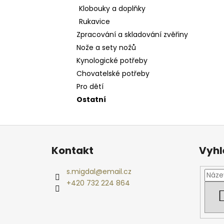
Klobouky a doplňky
Rukavice
Zpracování a skladování zvěřiny
Nože a sety nožů
Kynologické potřeby
Chovatelské potřeby
Pro dětí
Ostatní
Z
á
Kontakt
Vyhl
p
a
s.migdal
@
email.cz
t
+420 732 224 864
í