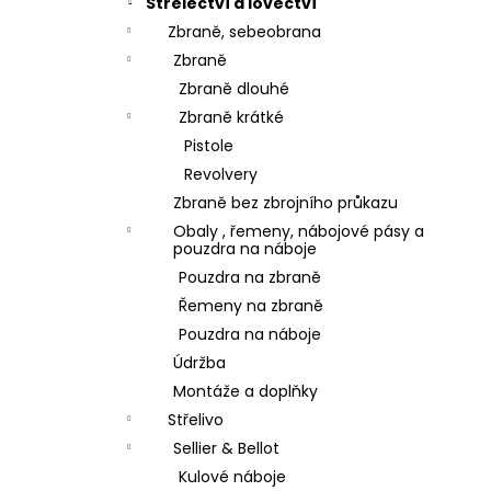
Střelectví a lovectví
Zbraně, sebeobrana
Zbraně
Zbraně dlouhé
Zbraně krátké
Pistole
Revolvery
Zbraně bez zbrojního průkazu
Obaly , řemeny, nábojové pásy a
pouzdra na náboje
Pouzdra na zbraně
Řemeny na zbraně
Pouzdra na náboje
Údržba
Montáže a doplňky
Střelivo
Sellier & Bellot
Kulové náboje