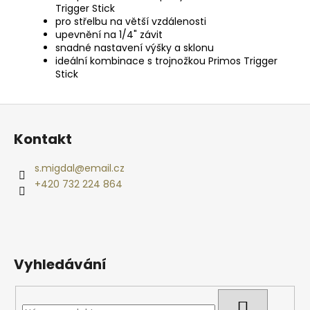
Trigger Stick
pro střelbu na větší vzdálenosti
upevnění na 1/4" závit
snadné nastavení výšky a sklonu
ideální kombinace s trojnožkou Primos Trigger
Stick
Z
á
Kontakt
p
a
s.migdal
@
email.cz
t
+420 732 224 864
í
Vyhledávání
HLEDAT