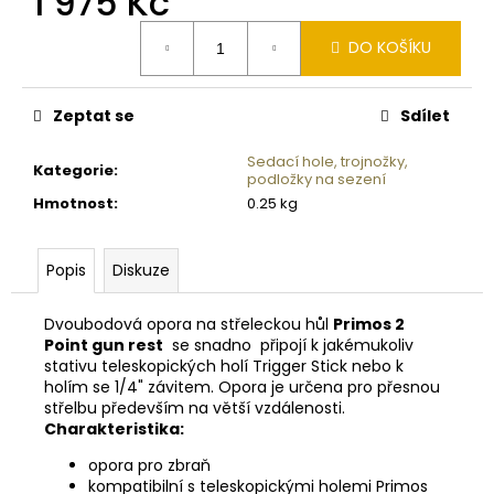
1 975 Kč
č
u
Měrná
DO KOŠÍKU
j
cena:
e
m
Zeptat se
Sdílet
e
Sedací hole, trojnožky,
Kategorie
:
podložky na sezení
SKLENICE
Hmotnost
:
0.25 kg
SVAZOVÁ
VČELA
770ML
BEZ
Popis
Diskuze
VÍČKA
10
Dvoubodová opora na střeleckou hůl
Primos 2
Kč
Point gun rest
se snadno připojí k jakémukoliv
stativu teleskopických holí Trigger Stick nebo k
holím se 1/4" závitem. Opora je určena pro přesnou
střelbu především na větší vzdálenosti.
Charakteristika:
opora pro zbraň
kompatibilní s teleskopickými holemi Primos