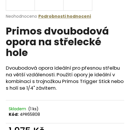
a
j
Průměrné
Neohodnoceno
Podrobnosti hodnocení
í
hodnocení
Primos dvoubodová
produktu
t
je
?
opora na střelecké
0,0
z
hole
5
hvězdiček.
Dvoubodová opora ideální pro přesnou střelbu
HLEDAT
na větší vzdálenosti. Použití opory je ideální v
kombinaci s trojnožkou Primos Trigger Stick nebo
s holí se 1/4" závitem.
D
o
p
Skladem
(1 ks)
o
Kód:
4PR65808
r
u