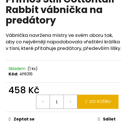
je
a
Rabbit vábnička na
0,0
z
j
predátory
5
í
hvězdiček.
t
Vábnička navržena mistry ve svém oboru tak,
?
aby co nejvěrněji napodobovala vřeštění králíka
v tísni, které přitahuje predátory, především lišky.
HLEDAT
Skladem
(1 ks)
Kód:
4PR316
458 Kč
D
o
Měrná
DO KOŠÍKU
p
cena:
o
r
Zeptat se
Sdílet
u