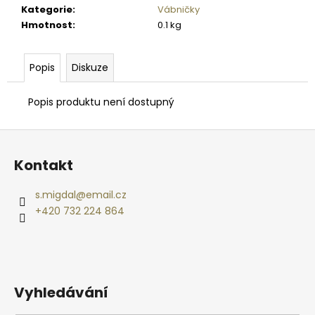
č
Kategorie
:
Vábničky
u
Hmotnost
:
0.1 kg
j
e
m
Popis
Diskuze
e
Popis produktu není dostupný
OSIVO
-
Z
SVAZENKA
á
VRATIČOLISTÁ
Kontakt
MEVA
p
1
a
KG
s.migdal
@
email.cz
t
199
+420 732 224 864
Kč
í
Vyhledávání