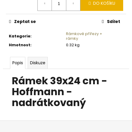
č
DO KOŠÍKU
cena:
u
j
e
Zeptat se
Sdílet
m
e
Rámkové přířezy +
Kategorie
:
rámky
Hmotnost
:
0.32 kg
NEJVÝHODNĚJŠÍ
SIM
DO
Popis
Diskuze
FOTOPASTI
50GB
Rámek 39x24 cm -
39
Kč
Hoffmann -
nadrátkovaný
Z
á