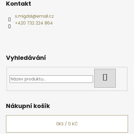
Kontakt
p
a
s.migdal
@
email.cz
t
+420 732 224 864
í
Vyhledávání
HLEDAT
Nákupní košík
0
KS /
0 KČ