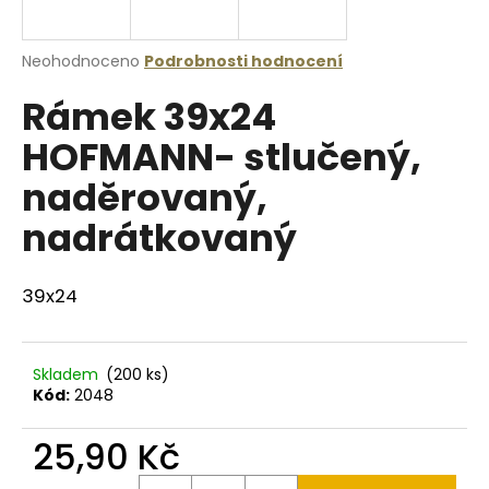
a
j
Průměrné
Neohodnoceno
Podrobnosti hodnocení
í
hodnocení
Rámek 39x24
produktu
t
je
?
HOFMANN- stlučený,
0,0
z
naděrovaný,
5
hvězdiček.
nadrátkovaný
HLEDAT
39x24
D
o
Skladem
(200 ks)
p
Kód:
2048
o
r
25,90 Kč
u
Měrná