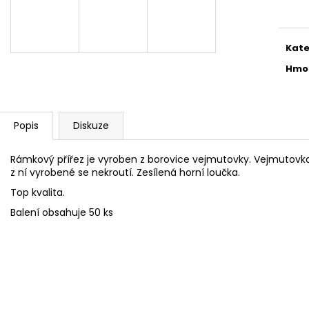
NEJVÝHODNĚJŠÍ SIM DO FOTOPASTI
CVIČNÁ MUNICE –
cena
50GB
LUGER
39 Kč
220 Kč
Kate
Hmo
Popis
Diskuze
Rámkový přířez je vyroben z borovice vejmutovky. Vejmutovka 
z ní vyrobené se nekroutí. Zesílená horní loučka.
Top kvalita.
Balení obsahuje 50 ks