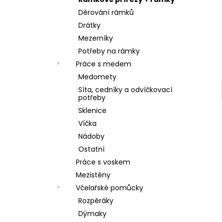
SKLENICE SVAZOVÁ VČELA 770ML BEZ
l
VÍČKA
Děrování rámků
10 Kč
Drátky
Mezerníky
Potřeby na rámky
Práce s medem
Medomety
Síta, cedníky a odvíčkovací
potřeby
Sklenice
Víčka
Nádoby
Ostatní
Práce s voskem
Mezistěny
Včelařské pomůcky
Rozpěráky
Dýmaky