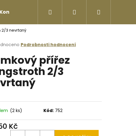
Hledat
Přihlášení
Nákupní
Kontakty
 2/3 nevrtaný
košík
rné
odnoceno
Podrobnosti hodnocení
cení
mkový přířez
ktu
ngstroth 2/3
vrtaný
ček.
adem
(2 ks)
Kód:
752
Následující
050 Kč
ná