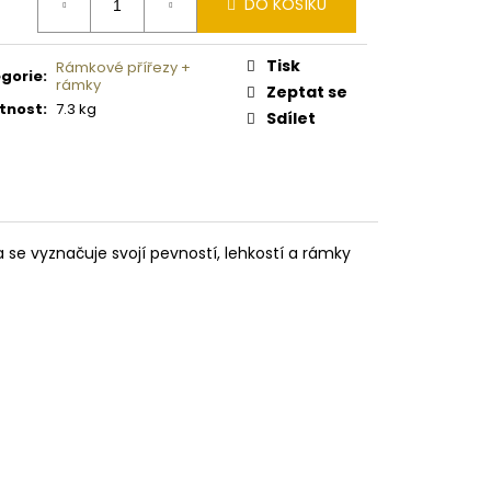
 PISTOLE KAL. .9 MM
DO KOŠÍKU
:
Tisk
Rámkové přířezy +
gorie
:
rámky
Zeptat se
tnost
:
7.3 kg
Sdílet
se vyznačuje svojí pevností, lehkostí a rámky