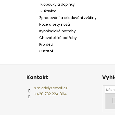
Klobouky a doplňky
Rukavice
Zpracování a skladování zvěřiny
Nože a sety nožů
Kynologické potřeby
Chovatelské potřeby
Pro dětí
Ostatní
Z
á
Kontakt
Vyhl
p
a
s.migdal
@
email.cz
t
+420 732 224 864
í