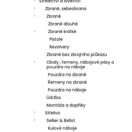
Střelectví a lovectví
Zbraně, sebeobrana
Zbraně
Zbraně dlouhé
Zbraně krátké
Pistole
Revolvery
Zbraně bez zbrojního průkazu
Obaly , řemeny, nábojové pásy a
pouzdra na náboje
Pouzdra na zbraně
Řemeny na zbraně
Pouzdra na náboje
Údržba
Montáže a doplňky
Střelivo
Sellier & Bellot
Kulové náboje