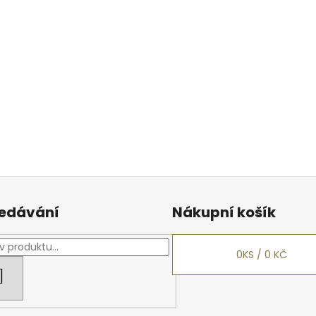
edávání
Nákupní košík
0
KS /
0 KČ
HLEDAT