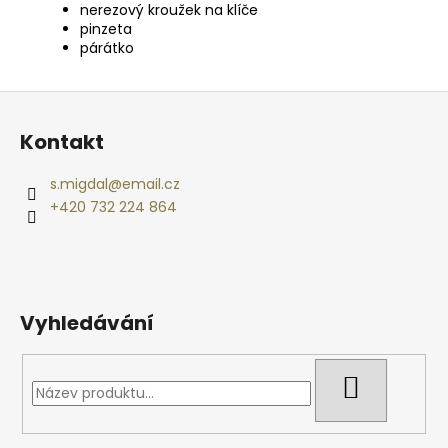
nerezový kroužek na klíče
pinzeta
párátko
Z
á
Kontakt
p
a
s.migdal
@
email.cz
t
+420 732 224 864
í
Vyhledávání
HLEDAT