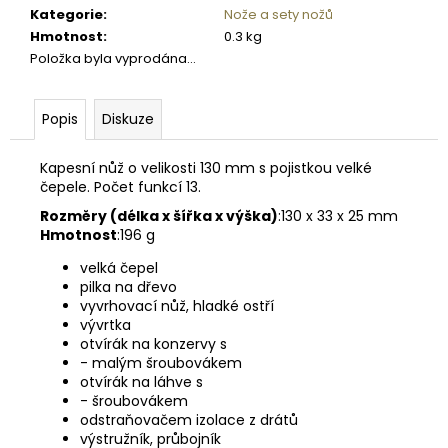
č
Kategorie
:
Nože a sety nožů
u
Hmotnost
:
0.3 kg
j
Položka byla vyprodána…
e
m
e
Popis
Diskuze
Kapesní nůž o velikosti 130 mm s pojistkou velké
SKLENICE
čepele. Počet funkcí 13.
SVAZOVÁ
VČELA
Rozměry (délka x šířka x výška)
:
130 x 33 x 25 mm
770ML
Hmotnost
:
196 g
BEZ
VÍČKA
velká čepel
10
pilka na dřevo
Kč
vyvrhovací nůž, hladké ostří
vývrtka
otvírák na konzervy s
- malým šroubovákem
otvírák na láhve s
- šroubovákem
odstraňovačem izolace z drátů
výstružník, průbojník