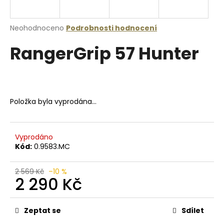
a
j
Průměrné
Neohodnoceno
Podrobnosti hodnocení
í
hodnocení
RangerGrip 57 Hunter
produktu
t
je
?
0,0
z
5
hvězdiček.
Položka byla vyprodána…
HLEDAT
Vyprodáno
Kód:
0.9583.MC
D
o
2 569 Kč
–10 %
2 290 Kč
p
o
Měrná
r
cena:
Zeptat se
Sdílet
u