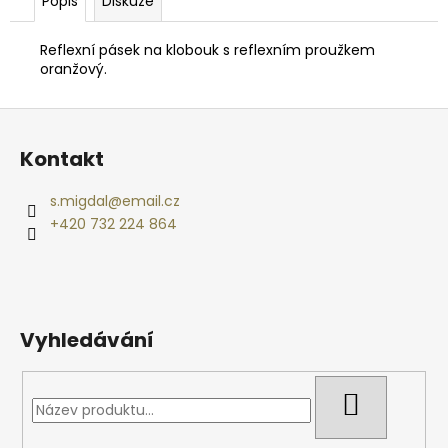
č
Popis
Diskuze
u
j
Reflexní pásek na klobouk s reflexním proužkem
e
oranžový.
m
e
Z
á
Kontakt
p
NEJVÝHODNĚJŠÍ
SIM
a
s.migdal
@
email.cz
DO
t
FOTOPASTI
+420 732 224 864
50GB
í
39
Kč
Vyhledávání
HLEDAT