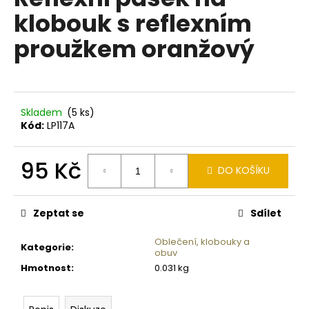
je
a
klobouk s reflexním
0,0
z
j
proužkem oranžový
5
í
hvězdiček.
t
?
Skladem
(5 ks)
Kód:
LP117A
HLEDAT
95 Kč
DO KOŠÍKU
Měrná
cena:
Zeptat se
Sdílet
D
o
Oblečení, klobouky a
Kategorie
:
p
obuv
o
Hmotnost
:
0.031 kg
r
u