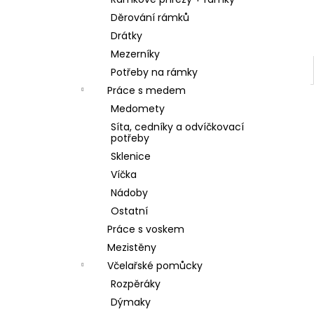
SKLENICE SVAZOVÁ VČELA 770ML BEZ
l
VÍČKA
Děrování rámků
10 Kč
Drátky
Mezerníky
Potřeby na rámky
Práce s medem
Medomety
Síta, cedníky a odvíčkovací
potřeby
Sklenice
Víčka
Nádoby
Ostatní
Práce s voskem
Mezistěny
Včelařské pomůcky
Rozpěráky
Dýmaky