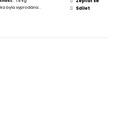
tnost
:
1.8 kg
Zeptat se
 PISTOLE KAL. .9 MM
žka byla vyprodána…
Sdílet