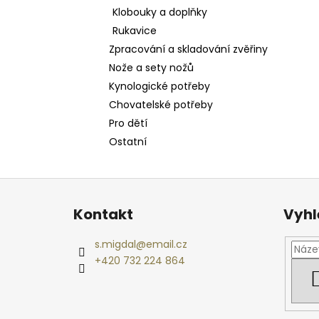
Klobouky a doplňky
Rukavice
Zpracování a skladování zvěřiny
Nože a sety nožů
Kynologické potřeby
Chovatelské potřeby
Pro dětí
Ostatní
Z
á
Kontakt
Vyhl
p
a
s.migdal
@
email.cz
t
+420 732 224 864
í