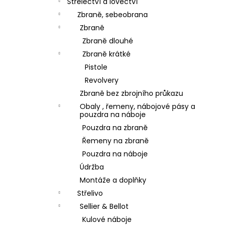
Střelectví a lovectví
Zbraně, sebeobrana
Zbraně
Zbraně dlouhé
Zbraně krátké
Pistole
Revolvery
Zbraně bez zbrojního průkazu
Obaly , řemeny, nábojové pásy a
pouzdra na náboje
Pouzdra na zbraně
Řemeny na zbraně
Pouzdra na náboje
Údržba
Montáže a doplňky
Střelivo
Sellier & Bellot
Kulové náboje