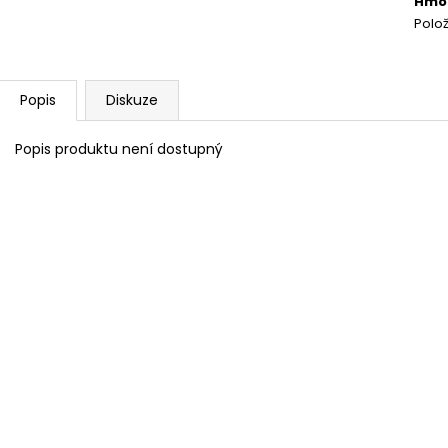
Hmo
NEJVÝHODNĚJŠÍ SIM DO FOTOPASTI
CVIČNÁ MUNICE –
50GB
LUGER
Polo
39 Kč
220 Kč
Popis
Diskuze
Popis produktu není dostupný