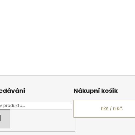
edávání
Nákupní košík
0
KS /
0 KČ
HLEDAT