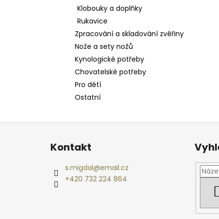
Klobouky a doplňky
Rukavice
Zpracování a skladování zvěřiny
Nože a sety nožů
Kynologické potřeby
Chovatelské potřeby
Pro dětí
Ostatní
Z
á
Kontakt
Vyhl
p
a
s.migdal
@
email.cz
t
+420 732 224 864
í