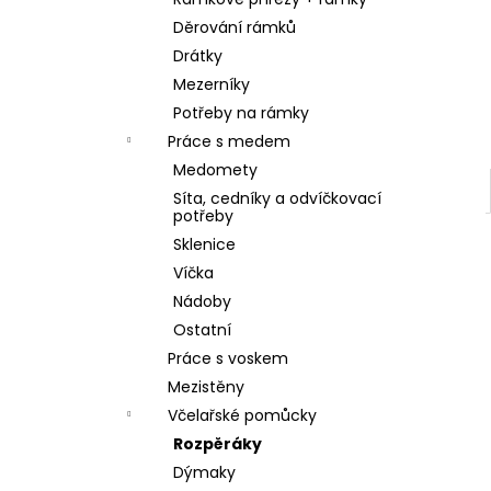
SKLENICE SVAZOVÁ VČELA 770ML BEZ
l
VÍČKA
Děrování rámků
10 Kč
Drátky
Mezerníky
Potřeby na rámky
Práce s medem
Medomety
Síta, cedníky a odvíčkovací
potřeby
Sklenice
Víčka
Nádoby
Ostatní
Práce s voskem
Mezistěny
Včelařské pomůcky
Rozpěráky
Dýmaky