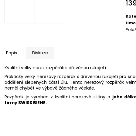
NEJVÝHODNĚJŠÍ SIM DO FOTOPASTI
CVIČNÁ MUNICE –
13
50GB
LUGER
Měr
39 Kč
220 Kč
cena
Kate
Hmo
Polo
Popis
Diskuze
Kvalitní velký nerez rozpěrák s dřevěnou rukojetí.
Praktický velký nerezový rozpěrák s dřevěnou rukojetí pro sn
oddělení slepených částí úlu. Tento nerezový rozpěrák velm
neměl chybět ve výbavě žádného včelaře.
Rozpěrák je vyroben z kvalitní nerezové slitiny a
jeho délk
firmy SWISS BIENE.