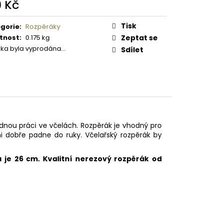
 PISTOLE KAL. .9 MM
9 Kč
ná
:
Tisk
gorie
:
Rozpěráky
tnost
:
0.175 kg
Zeptat se
žka byla vyprodána…
Sdílet
adnou práci ve včelách. Rozpěrák je vhodný pro
i dobře padne do ruky. Včelařský rozpěrák by
a je 26 cm. Kvalitní nerezový rozpěrák od