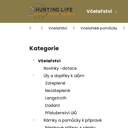
K
Přejít
na
o
Včelařství
obsah
Zpět
Zpět
š
do
do
í
Domů
Včelařství
Včelařské pomůcky
k
obchodu
obchodu
P
o
Kategorie
Přeskočit
s
kategorie
t
Včelařství
r
Novinky -dotace
a
Úly a doplňky k úlům
n
Zateplené
n
Nezateplené
í
Langstroth
p
Dadant
a
Příslušenství úlů
n
Rámky a pomůcky k přípravě
e
Rámkové přířezy + rámky