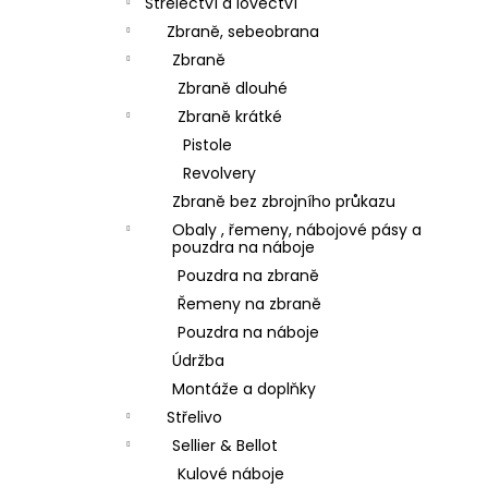
Střelectví a lovectví
Zbraně, sebeobrana
Zbraně
Zbraně dlouhé
Zbraně krátké
Pistole
Revolvery
Zbraně bez zbrojního průkazu
Obaly , řemeny, nábojové pásy a
pouzdra na náboje
Pouzdra na zbraně
Řemeny na zbraně
Pouzdra na náboje
Údržba
Montáže a doplňky
Střelivo
Sellier & Bellot
Kulové náboje