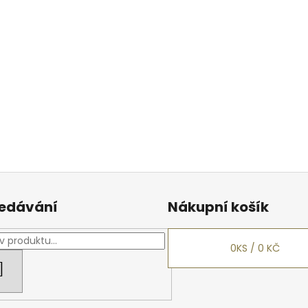
edávání
Nákupní košík
0
KS /
0 KČ
HLEDAT