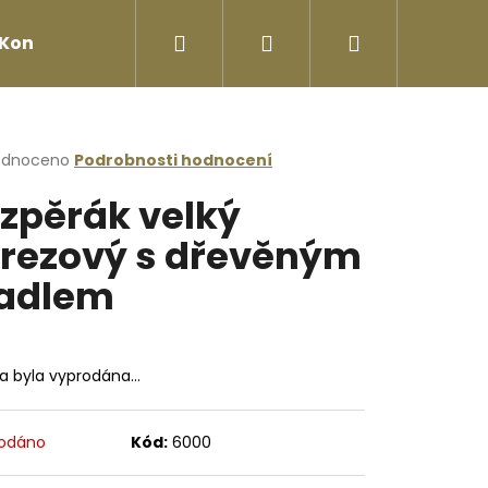
Hledat
Přihlášení
Nákupní
Kontakty
košík
rné
odnoceno
Podrobnosti hodnocení
cení
zpěrák velký
ktu
rezový s dřevěným
adlem
ček.
ka byla vyprodána…
Následující
odáno
Kód:
6000