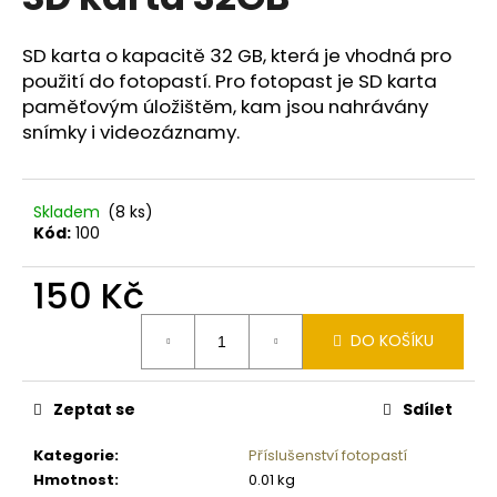
je
a
0,0
z
j
SD karta o kapacitě 32 GB, která je vhodná pro
5
použití do fotopastí. Pro fotopast je SD karta
í
hvězdiček.
paměťovým úložištěm, kam jsou nahrávány
t
snímky i videozáznamy.
?
Skladem
(8 ks)
Kód:
100
HLEDAT
150 Kč
Měrná
DO KOŠÍKU
cena:
D
o
p
Zeptat se
Sdílet
o
r
Kategorie
:
Příslušenství fotopastí
u
Hmotnost
:
0.01 kg