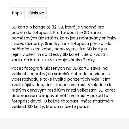
č
u
j
Popis
Diskuze
e
m
SD karta o kapacitě 32 GB, která je vhodná pro
e
použití do fotopastí. Pro fotopast je SD karta
paměťovým úložištěm, kam jsou nahrávány snímky
i videozáznamy. Snímky lze z fotopasti přehrát do
počítače skrze kabel, nebo vyjmutím SD karty a
OSIVO
-
jejím vložením do čtečky SD karet. Jde o kvalitní
POHANKA
kartu, na kterou se vztahuje záruka 2 roky.
OBECNÁ
Počet fotografií uložených na SD kartu závisí na
ZITA
1KG
velikosti jednotlivých snímků, nebo délce videa. U
videí rozhoduje také kvalita pořízených videí, čím
128,80
kvalitnější video, tím stoupá i velikost. Vzhledem k
Kč
nízkým cenovým rozdílům mezi velikostmi SD karet
doporučujeme kupovat větší velikost - pokud to
fotopast dovolí. U každé fotopasti máte maximální
velikost SD karty, kterou můžete použít.
Z
á