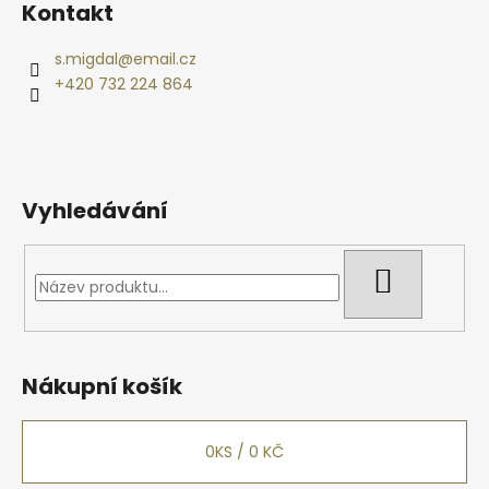
Kontakt
p
a
s.migdal
@
email.cz
t
+420 732 224 864
í
Vyhledávání
HLEDAT
Nákupní košík
0
KS /
0 KČ