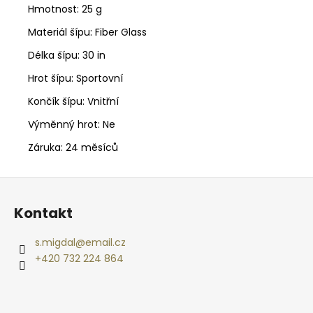
Hmotnost:
25 g
Materiál šípu: Fiber Glass
Délka šípu:
30 in
Hrot šípu:
Sportovní
Končík šípu: Vnitřní
Výměnný hrot: Ne
Záruka:
24 měsíců
Z
á
Kontakt
p
a
s.migdal
@
email.cz
t
+420 732 224 864
í