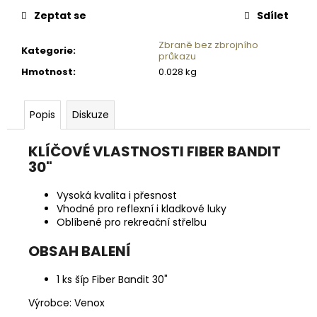
č
cena:
u
Zeptat se
Sdílet
j
Zbraně bez zbrojního
e
Kategorie
:
průkazu
m
Hmotnost
:
0.028 kg
e
Popis
Diskuze
FOR
BEARBUSTER
S
KLÍČOVÉ VLASTNOSTI FIBER BANDIT
OCHRANNÝM
30"
POUZDREM
NA
MEDVĚDY
Vysoká kvalita i přesnost
300ML
Vhodné pro reflexní i kladkové luky
Oblíbené pro rekreační střelbu
1
827
Kč
OBSAH BALENÍ
1 ks šíp Fiber Bandit 30"
Výrobce: Venox