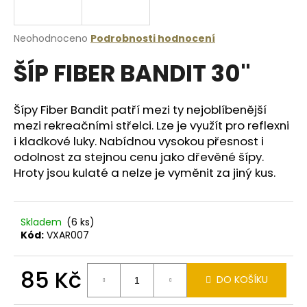
a
j
Průměrné
Neohodnoceno
Podrobnosti hodnocení
í
hodnocení
ŠÍP FIBER BANDIT 30"
produktu
t
je
?
0,0
z
Šípy Fiber Bandit patří mezi ty nejoblíbenější
5
mezi rekreačními střelci. Lze je využít pro reflexni
hvězdiček.
i kladkové luky. Nabídnou vysokou přesnost i
odolnost za stejnou cenu jako dřevěné šípy.
HLEDAT
Hroty jsou kulaté a nelze je vyměnit za jiný kus.
D
Skladem
(6 ks)
o
Kód:
VXAR007
p
o
85 Kč
r
DO KOŠÍKU
u
Měrná