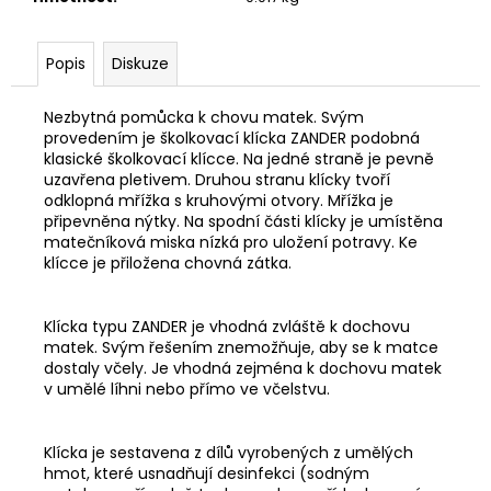
č
u
j
Popis
Diskuze
e
m
Nezbytná pomůcka k chovu matek. Svým
e
provedením je školkovací klícka ZANDER podobná
klasické školkovací klícce. Na jedné straně je pevně
uzavřena pletivem. Druhou stranu klícky tvoří
FOR
odklopná mřížka s kruhovými otvory. Mřížka je
BEARBUSTER
připevněna nýtky. Na spodní části klícky je umístěna
S
matečníková miska nízká pro uložení potravy. Ke
OCHRANNÝM
POUZDREM
klícce je přiložena chovná zátka.
NA
MEDVĚDY
300ML
Klícka typu ZANDER je vhodná zvláště k dochovu
1
matek. Svým řešením znemožňuje, aby se k matce
827
dostaly včely. Je vhodná zejména k dochovu matek
Kč
v umělé líhni nebo přímo ve včelstvu.
Klícka je sestavena z dílů vyrobených z umělých
hmot, které usnadňují desinfekci (sodným