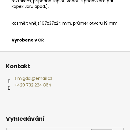
roztokem, případně teplou vodou s přídavkem pár
kapek Jaru apod.).
Rozměr: vnější 67x37x24 mm, průměr otvoru 19 mm
Vyrobeno v ČR
Z
á
Kontakt
p
a
s.migdal
@
email.cz
t
+420 732 224 864
í
Vyhledávání