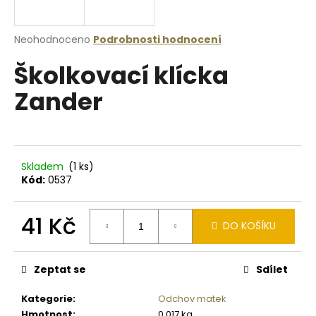
a
j
Průměrné
Neohodnoceno
Podrobnosti hodnocení
í
hodnocení
Školkovací klícka
produktu
t
je
?
Zander
0,0
z
5
hvězdiček.
HLEDAT
Skladem
(1 ks)
Kód:
0537
41 Kč
D
DO KOŠÍKU
o
Měrná
p
cena:
o
Zeptat se
Sdílet
r
Kategorie
:
Odchov matek
u
Hmotnost
:
0.017 kg