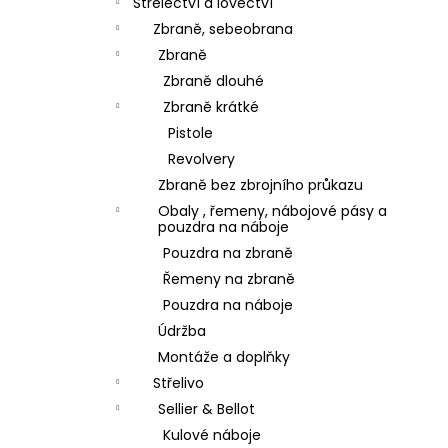
Střelectví a lovectví
Zbraně, sebeobrana
Zbraně
Zbraně dlouhé
Zbraně krátké
Pistole
Revolvery
Zbraně bez zbrojního průkazu
Obaly , řemeny, nábojové pásy a
pouzdra na náboje
Pouzdra na zbraně
Řemeny na zbraně
Pouzdra na náboje
Údržba
Montáže a doplňky
Střelivo
Sellier & Bellot
Kulové náboje