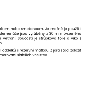
dělkem nebo smetencem. Je možné je použít i
y plemenáče jsou vyráběny z 30 mm tvrzeného
větrání. Součástí je strůpková folie a víko z
m.
ddělků s rezervní matkou. Z jara stačí založit
morování slabších včelstev.