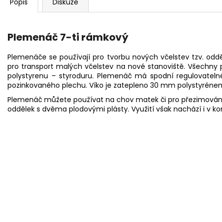
Popis
Diskuze
Plemenáč 7-ti rámkový
Plemenáče se používají pro tvorbu nových včelstev tzv. od
pro transport malých včelstev na nové stanoviště. Všechn
polystyrenu – styroduru. Plemenáč má spodní regulovatelné 
pozinkovaného plechu. Víko je zatepleno 30 mm polystyréne
Plemenáč můžete používat na chov matek či pro přezimování o
oddělek s dvěma plodovými plásty. Využití však nachází i v ko