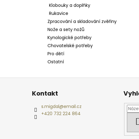
Klobouky a doplňky
Rukavice
Zpracování a skladování zvěřiny
Nože a sety nožů
Kynologické potřeby
Chovatelské potřeby
Pro dětí
Ostatní
Z
á
Kontakt
Vyhl
p
a
s.migdal
@
email.cz
t
+420 732 224 864
í