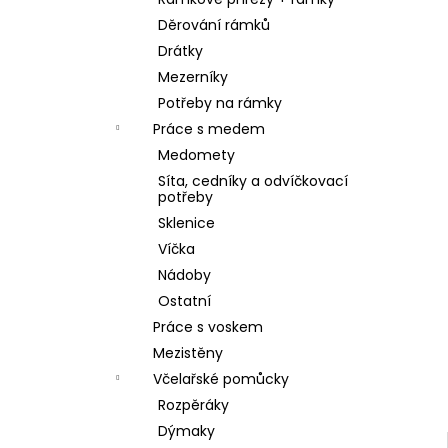
SKLENICE SVAZOVÁ VČELA 770ML BEZ
l
VÍČKA
Děrování rámků
10 Kč
Drátky
Mezerníky
Potřeby na rámky
Práce s medem
Medomety
Síta, cedníky a odvíčkovací
potřeby
Sklenice
Víčka
Nádoby
Ostatní
Práce s voskem
Mezistěny
Včelařské pomůcky
Rozpěráky
Dýmaky