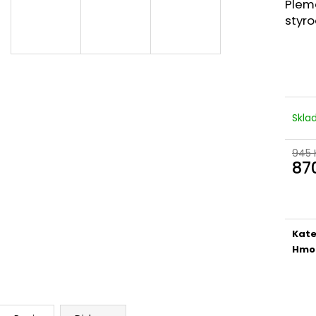
NEJVÝHODNĚJŠÍ SIM DO FOTOPASTI
CVIČNÁ MUNICE –
Plem
50GB
LUGER
styro
39 Kč
220 Kč
Skl
945 
87
Měr
cena
Kate
Hmo