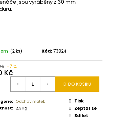
 PISTOLE KAL. .9 MM
enáče jsou vyráběny z 30 mm
duru.
adem
(2 ks)
Kód:
73924
Kč
–7 %
0 Kč
ná
DO KOŠÍKU
:
Tisk
gorie
:
Odchov matek
tnost
:
2.3 kg
Zeptat se
Sdílet