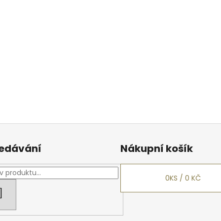
edávání
Nákupní košík
0
KS /
0 KČ
HLEDAT