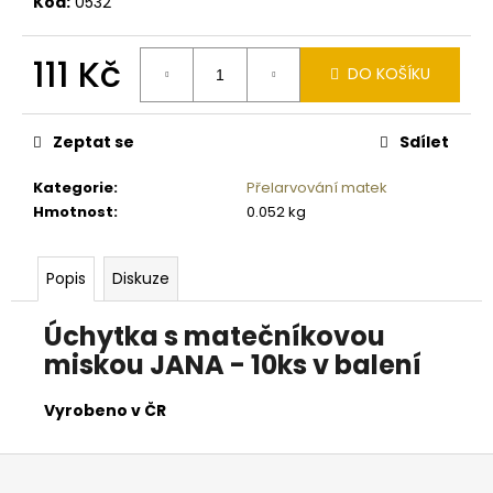
č
Kód:
0532
u
j
111 Kč
e
DO KOŠÍKU
m
Měrná
e
cena:
Zeptat se
Sdílet
CVIČNÁ
Kategorie
:
Přelarvování matek
MUNICE
Hmotnost
:
0.052 kg
–
PISTOLE
KAL.
Popis
Diskuze
.9
MM
LUGER
Úchytka s matečníkovou
220
miskou JANA - 10ks v balení
Kč
Vyrobeno v ČR
Z