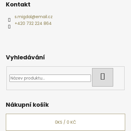
á
Kontakt
p
a
s.migdal
@
email.cz
t
+420 732 224 864
í
Vyhledávání
HLEDAT
Nákupní košík
0
KS /
0 KČ