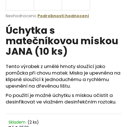
a
j
Průměrné
Neohodnoceno
Podrobnosti hodnocení
í
hodnocení
Úchytka s
produktu
t
je
?
matečníkovou miskou
0,0
z
JANA (10 ks)
5
hvězdiček.
Tento výrobek z umělé hmoty sloužící jako
HLEDAT
pomůcka při chovu matek. Miska je upevněna na
klipsně sloužící k jednoduchému a rychlému
upevnění na dřevěnou lištu.
D
Po použití je možné úchytku s miskou očistit a
o
desinfikovat ve vlažném desinfekčním roztoku.
p
o
r
u
Skladem
(2 ks)